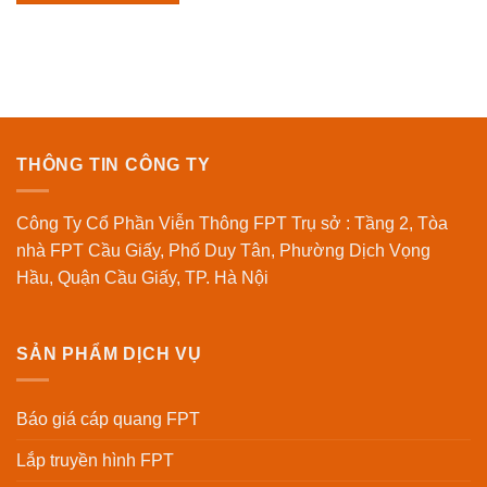
THÔNG TIN CÔNG TY
Công Ty Cổ Phần Viễn Thông FPT Trụ sở : Tầng 2, Tòa
nhà FPT Cầu Giấy, Phố Duy Tân, Phường Dịch Vọng
Hầu, Quận Cầu Giấy, TP. Hà Nội
SẢN PHẨM DỊCH VỤ
Báo giá cáp quang FPT
Lắp truyền hình FPT