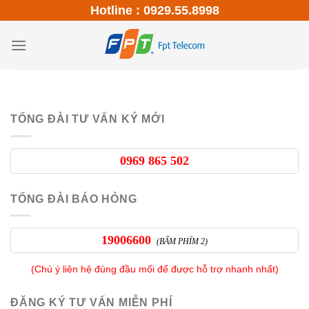
Skip
Hotline : 0929.55.8998
to
content
TỔNG ĐÀI TƯ VẤN KÝ MỚI
0969 865 502
TỔNG ĐÀI BÁO HỎNG
19006600
(BẤM PHÍM 2)
(Chú ý liên hệ đúng đầu mối để được hỗ trợ nhanh nhất)
ĐĂNG KÝ TƯ VẤN MIỄN PHÍ