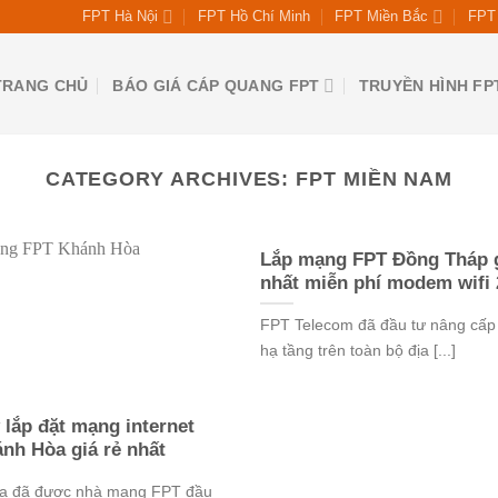
FPT Hà Nội
FPT Hồ Chí Minh
FPT Miền Bắc
FPT 
TRANG CHỦ
BÁO GIÁ CÁP QUANG FPT
TRUYỀN HÌNH FP
CATEGORY ARCHIVES:
FPT MIỀN NAM
Lắp mạng FPT Đồng Tháp g
nhất miễn phí modem wifi 
FPT Telecom đã đầu tư nâng cấp
hạ tầng trên toàn bộ địa [...]
 lắp đặt mạng internet
nh Hòa giá rẻ nhất
a đã được nhà mạng FPT đầu