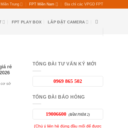
Miền Trung
FPT Miền Nam
Địa chỉ các VPGD FPT
T
FPT PLAY BOX
LẮP ĐẶT CAMERA
TỔNG ĐÀI TƯ VẤN KÝ MỚI
iá rẻ
2026
0969 865 502
 cơ sở
TỔNG ĐÀI BÁO HỎNG
19006600
(BẤM PHÍM 2)
(Chú ý liên hệ đúng đầu mối để được