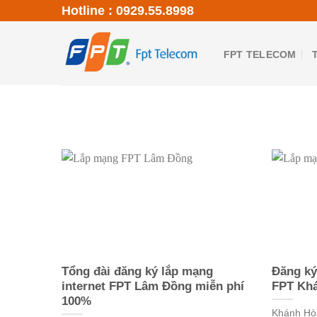
S
Hotline : 0929.55.8998
k
i
FPT TELECOM
p
t
o
c
o
n
t
e
n
t
Tổng đài đăng ký lắp mạng
Đăng ký
internet FPT Lâm Đồng miễn phí
FPT Khá
100%
Khánh Hò