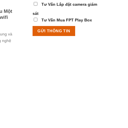
Tư Vấn Lắp đặt camera giám
ầu Một
sát
wifi
Tư Vấn Mua FPT Play Box
sung và
g nghệ