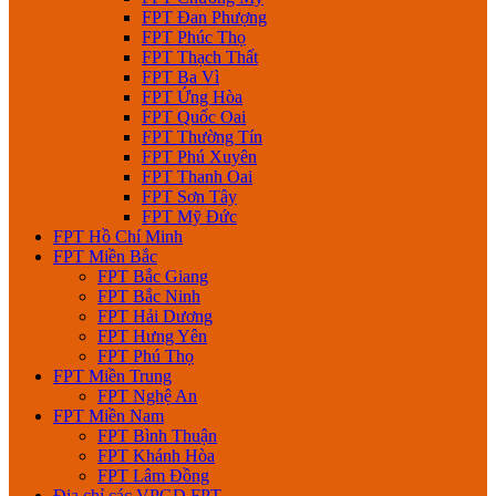
FPT Đan Phượng
FPT Phúc Thọ
FPT Thạch Thất
FPT Ba Vì
FPT Ứng Hòa
FPT Quốc Oai
FPT Thường Tín
FPT Phú Xuyên
FPT Thanh Oai
FPT Sơn Tây
FPT Mỹ Đức
FPT Hồ Chí Minh
FPT Miền Bắc
FPT Bắc Giang
FPT Bắc Ninh
FPT Hải Dương
FPT Hưng Yên
FPT Phú Thọ
FPT Miền Trung
FPT Nghệ An
FPT Miền Nam
FPT Bình Thuận
FPT Khánh Hòa
FPT Lâm Đồng
Địa chỉ các VPGD FPT