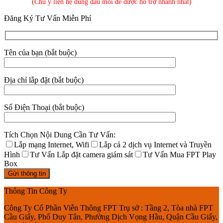
(Chú ý liên hệ đúng đầu mối để được hỗ trợ nhanh nhất)
Đăng Ký Tư Vấn Miễn Phí
Tên của bạn (bắt buộc)
Địa chỉ lắp đặt (bắt buộc)
Số Điện Thoại (bắt buộc)
Tích Chọn Nội Dung Cần Tư Vấn:
Lắp mạng Internet, Wifi
Lắp cả 2 dịch vụ Internet và Truyền
Hình
Tư Vấn Lắp đặt camera giám sát
Tư Vấn Mua FPT Play
Box
Thông Tin Công Ty
Công Ty Cổ Phần Viễn Thông FPT Trụ sở : Tầng 2, Tòa nhà FPT
Cầu Giấy, Phố Duy Tân, Phường Dịch Vọng Hầu, Quận Cầu Giấy,