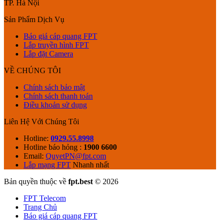
TP. Hà Nội
Sản Phẩm Dịch Vụ
Báo giá cáp quang FPT
Lắp truyền hình FPT
Lắp đặt Camera
VỀ CHÚNG TÔI
Chính sách bảo mật
Chính sách thanh toán
Điều khoản sử dụng
Liên Hệ Với Chúng Tôi
Hotline:
0929.55.8998
Hotline báo hỏng :
1900 6600
Email:
QuyetPN@fpt.com
Lắp mạng FPT
Nhanh nhất
Bản quyền thuộc về
fpt.best
© 2026
FPT Telecom
Trang Chủ
Báo giá cáp quang FPT