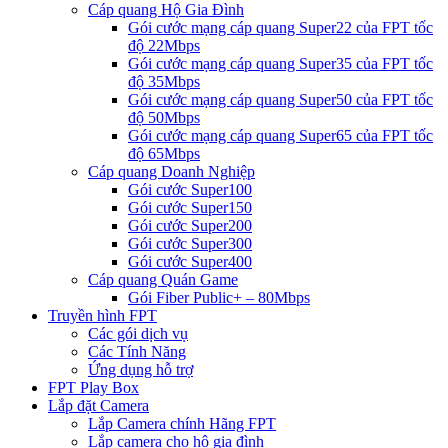
Cáp quang Hộ Gia Đình
Gói cước mạng cáp quang Super22 của FPT tốc
độ 22Mbps
Gói cước mạng cáp quang Super35 của FPT tốc
độ 35Mbps
Gói cước mạng cáp quang Super50 của FPT tốc
độ 50Mbps
Gói cước mạng cáp quang Super65 của FPT tốc
độ 65Mbps
Cáp quang Doanh Nghiệp
Gói cước Super100
Gói cước Super150
Gói cước Super200
Gói cước Super300
Gói cước Super400
Cáp quang Quán Game
Gói Fiber Public+ – 80Mbps
Truyền hình FPT
Các gói dịch vụ
Các Tính Năng
Ứng dụng hỗ trợ
FPT Play Box
Lắp đặt Camera
Lắp Camera chính Hãng FPT
Lắp camera cho hộ gia đình