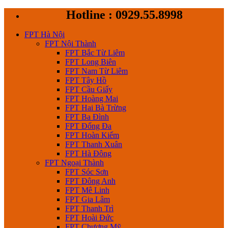
Skip
Hotline : 0929.55.8998
to
content
FPT Hà Nội
FPT Nội Thành
FPT Bắc Từ Liêm
FPT Long Biên
FPT Nam Từ Liêm
FPT Tây Hồ
FPT Cầu Giấy
FPT Hoàng Mai
FPT Hai Bà Trừng
FPT Ba Đình
FPT Đống Đa
FPT Hoàn Kiếm
FPT Thanh Xuân
FPT Hà Đông
FPT Ngoại Thành
FPT Sóc Sơn
FPT Đông Anh
FPT Mê Linh
FPT Gia Lâm
FPT Thanh Trì
FPT Hoài Đức
FPT Chương Mỹ