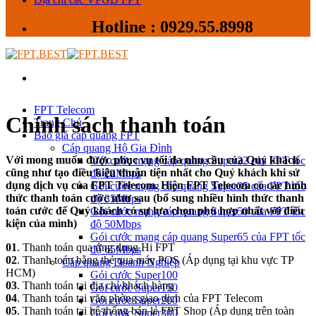
Hotline : 0929.55.8998
FPT Telecom
Chính sách thanh toán
Trang Chủ
Báo giá cáp quang FPT
Cáp quang Hộ Gia Đình
Với mong muốn được phục vụ tối đa nhu cầu của Quý khách
Gói cước mạng cáp quang Super22 của FPT tốc
cũng như tạo điều kiện thuận tiện nhất cho Quý khách khi sử
độ 22Mbps
dụng dịch vụ của FPT Telecom. Hiện FPT Telecom có các hình
Gói cước mạng cáp quang Super35 của FPT tốc
thức thanh toán cước như sau (bổ sung nhiều hình thức thanh
độ 35Mbps
toán cước để Quý khách có sự lựa chọn phù hợp nhất với điều
Gói cước mạng cáp quang Super50 của FPT tốc
kiện của mình)
độ 50Mbps
Gói cước mạng cáp quang Super65 của FPT tốc
01
. Thanh toán qua ứng dụng Hi FPT
độ 65Mbps
02
. Thanh toán bằng thẻ qua máy POS (Áp dụng tại khu vực TP
Cáp quang Doanh Nghiệp
HCM)
Gói cước Super100
03
. Thanh toán tại địa chỉ khách hàng
Gói cước Super150
04
. Thanh toán tại văn phòng giao dịch của FPT Telecom
Gói cước Super200
05
. Thanh toán tại hệ thống bán lẻ FPT Shop (Áp dụng trên toàn
Gói cước Super300