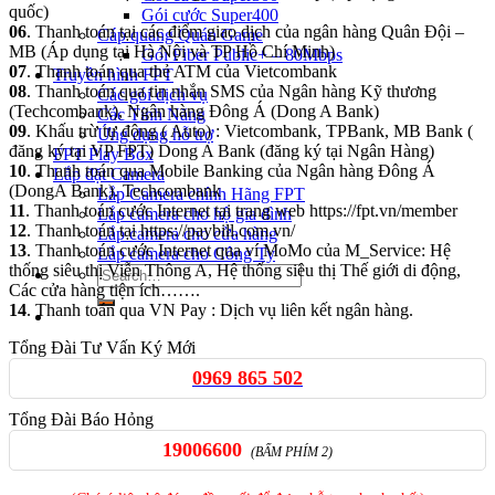
quốc)
Gói cước Super400
06
. Thanh toán tại các điểm giao dịch của ngân hàng Quân Đội –
Cáp quang Quán Game
MB (Áp dụng tại Hà Nội và TP Hồ Chí Minh)
Gói Fiber Public+ – 80Mbps
07
. Thanh toán qua thẻ ATM của Vietcombank
Truyền hình FPT
08
. Thanh toán qua tin nhắn SMS của Ngân hàng Kỹ thương
Các gói dịch vụ
(Techcombank), Ngân hàng Đông Á (Dong A Bank)
Các Tính Năng
09
. Khấu trừ tự động ( Auto) : Vietcombank, TPBank, MB Bank (
Ứng dụng hỗ trợ
đăng ký tại VP FPT) Dong A Bank (đăng ký tại Ngân Hàng)
FPT Play Box
10
. Thanh toán qua Mobile Banking của Ngân hàng Ðông Á
Lắp đặt Camera
(DongA Bank). Techcombank
Lắp Camera chính Hãng FPT
11
. Thanh toán cước Internet tại trang web https://fpt.vn/member
Lắp camera cho hộ gia đình
12
. Thanh toán tại https://paybill.com.vn/
Lắp camera cho cửa hàng
13
. Thanh toán cước Internet qua ví MoMo của M_Service: Hệ
Lắp camera cho Công Ty
thống siêu thị Viễn Thông A, Hệ thống siêu thị Thế giới di động,
Các cửa hàng tiện ích…….
14
. Thanh toán qua VN Pay : Dịch vụ liên kết ngân hàng.
Tổng Đài Tư Vấn Ký Mới
0969 865 502
Tổng Đài Báo Hỏng
19006600
(BẤM PHÍM 2)