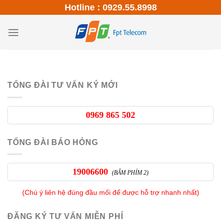
Skip
Hotline : 0929.55.8998
to
content
TỔNG ĐÀI TƯ VẤN KÝ MỚI
0969 865 502
TỔNG ĐÀI BÁO HỎNG
19006600
(BẤM PHÍM 2)
(Chú ý liên hệ đúng đầu mối để được hỗ trợ nhanh nhất)
ĐĂNG KÝ TƯ VẤN MIỄN PHÍ