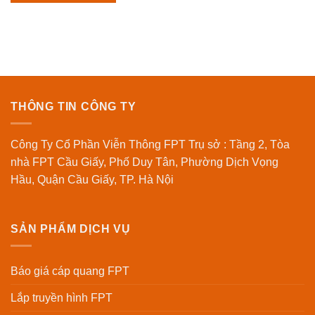
THÔNG TIN CÔNG TY
Công Ty Cổ Phần Viễn Thông FPT Trụ sở : Tầng 2, Tòa
nhà FPT Cầu Giấy, Phố Duy Tân, Phường Dịch Vọng
Hầu, Quận Cầu Giấy, TP. Hà Nội
SẢN PHẨM DỊCH VỤ
Báo giá cáp quang FPT
Lắp truyền hình FPT