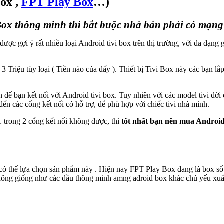
Box ,
FPT Play Box
…)
Box thông minh thì bắt buộc nhà bán phải có mạng 
ược gợi ý rất nhiều loại Android tivi box trên thị trường, với đa dạng 
 Triệu tùy loại ( Tiền nào của đấy ). Thiết bị Tivi Box này các bạn lắ
để bạn kết nối với Android tivi box. Tuy nhiên với các model tivi đời
ến các cổng kết nối có hỗ trợ, để phù hợp với chiếc tivi nhà mình.
1 trong 2 cổng kết nối không được, thì
tốt nhất bạn nên mua Android 
có thể lựa chọn sản phẩm này . Hiện nay FPT Play Box đang là box số
 Không giống như các đầu thông minh amng adroid box khác chủ yếu xu