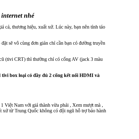
internet nhé
giá cả, thương hiệu, xuất xứ. Lúc này, bạn nên tỉnh táo
p đặt sẽ vô cùng đơn giản chỉ cần bạn có đường truyền
 cũ (tivi CRT) thì thường chỉ có cổng AV (jack 3 màu
tivi box loại có đầy đủ 2 cổng kết nối HDMI và
 1 Việt Nam với giá thành vừa phải , Xem mượt mà ,
ất xứ từ Trung Quốc không có đội ngũ hỗ trợ bảo hành