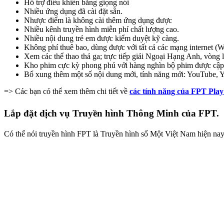
Hỗ trợ điều khiển bằng giọng nói
Nhiều ứng dụng đã cài đặt sẵn.
Nhược điểm là không cài thêm ứng dụng được
Nhiều kênh truyền hình miễn phí chất lượng cao.
Nhiều nội dung trẻ em được kiểm duyệt kỹ càng.
Không phí thuê bao, dùng được với tất cả các mạng internet (W
Xem các thể thao thả ga; trực tiếp giải Ngoại Hạng Anh, vòn
Kho phim cực kỳ phong phú với hàng nghìn bộ phim được cập
Bổ xung thêm một số nội dung mới, tính năng mới: YouTube, 
=> Các bạn có thể xem thêm chi tiết về
các tính năng của FPT Pla
Lắp đặt dịch vụ Truyền hình Thông Minh của FPT.
Có thể nói truyền hình FPT là Truyền hình số Một Việt Nam hiện nay.