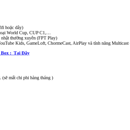
ifi hoặc dây)
g loại World Cup, CUP C1,…
 nhật thường xuyên (FPT Play)
YouTube Kids, GameLoft, ChormeCast, AirPlay và tính năng Multicas
y Box : Tại Đây
 (sẽ mất chi phi hàng tháng )