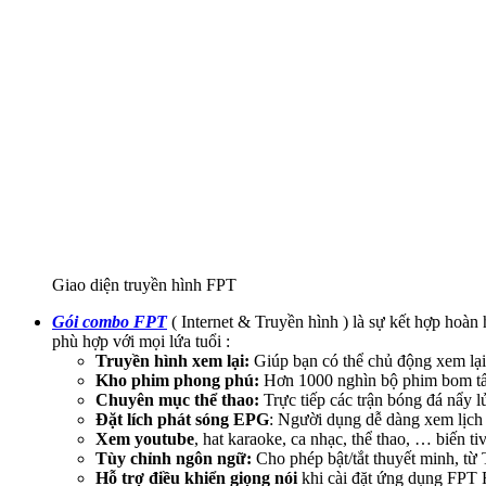
Giao diện truyền hình FPT
Gói combo FPT
( Internet & Truyền hình ) là sự kết hợp hoàn 
phù hợp với mọi lứa tuổi :
Truyền hình xem lại:
Giúp bạn có thể chủ động xem lại
Kho phim phong phú:
Hơn 1000 nghìn bộ phim bom tấn
Chuyên mục thể thao:
Trực tiếp các trận bóng đá nẩy 
Đặt lích phát sóng EPG
: Người dụng dễ dàng xem lịch 
Xem youtube
, hat karaoke, ca nhạc, thể thao, … biến ti
Tùy chỉnh ngôn ngữ:
Cho phép bật/tắt thuyết minh, từ
Hỗ trợ điều khiển giọng nói
khi cài đặt ứng dụng FPT