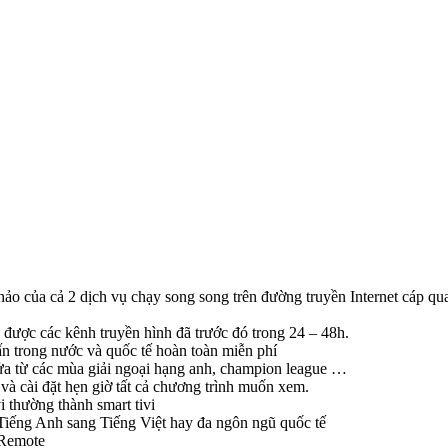
hảo của cả 2 dịch vụ chạy song song trên đường truyền Internet cáp qua
 được các kênh truyền hình đã trước đó trong 24 – 48h.
 trong nước và quốc tế hoàn toàn miễn phí
lửa từ các mùa giải ngoại hạng anh, champion league …
và cài đặt hẹn giờ tất cả chương trình muốn xem.
vi thường thành smart tivi
 Tiếng Anh sang Tiếng Việt hay đa ngôn ngũ quốc tế
 Remote