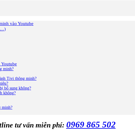
 minh vào Youtube
x…)
m Youtube
ng minh?
hành Tivi thông minh?
hiêu?
 bị bổ sung không?
nh không?
ng minh?
0969 865 502
line tư vấn miễn phí: