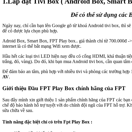
1.Lắp đặt Tivi Box ( Android Box, Smart 
Để có thể sử dụng các 
Ngày nay, chỉ cần bạn lên Google gõ từ khoá Android tivi box, thì sẽ đ
để có được lựa chọn phù hợp.
Adroid Box, Smart Box, FPT Play box.. giá thành chỉ từ 700.000đ -> 3
internet là có thể bắt mạng Wifi xem được.
Hầu hết các loại tivi LED hiện nay đều có cổng HDMI, khá thuận tiện 
trắng, đỏ, vàng). Do đó, khi bạn mua Android tivi box, cần quan tâm đ
Để đảm bảo an tâm, phù hợp với nhiều tivi và phòng các trường hợp 
AV
.
Giới thiệu Đầu FPT Play Box chính hãng của FPT
Sau đây mình xin giới thiệu 1 sản phẩm chính hãng của FPT các bạn 
chế độ bảo hành hỗ trợ tuyệt vời do chính đội ngũ của FPT hỗ trợ.
sửa chữa về sau.
Tính năng đặc biệt chỉ có trên Fpt Play Box :