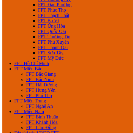
FPT Đan Phượng
FPT Phúc Thọ
FPT Thạch Thất
FPT Ba Vì
FPT Ứng Hòa
FPT Quốc Oai
FPT Thường Tín
FPT Phú Xuyên
FPT Thanh Oai
FPT Sơn Tây
FPT Mỹ Đức
FPT Hồ Chí Minh
FPT Miền Bắc
FPT Bắc Giang
FPT Bắc Ninh
FPT Hải Dương
FPT Hưng Yên
FPT Phú Thọ
FPT Miền Trung
FPT Nghệ An
FPT Miền Nam
FPT Bình Thuận
FPT Khánh Hòa
FPT Lâm Đồng
Địa chỉ các VPGD FPT