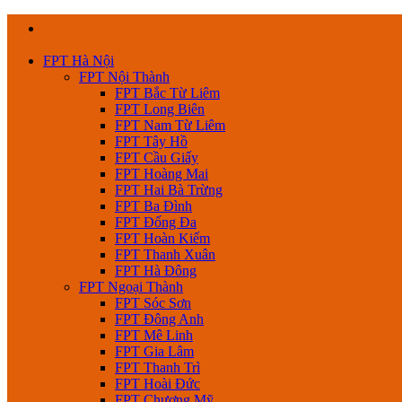
Skip
to
content
FPT Hà Nội
FPT Nội Thành
FPT Bắc Từ Liêm
FPT Long Biên
FPT Nam Từ Liêm
FPT Tây Hồ
FPT Cầu Giấy
FPT Hoàng Mai
FPT Hai Bà Trừng
FPT Ba Đình
FPT Đống Đa
FPT Hoàn Kiếm
FPT Thanh Xuân
FPT Hà Đông
FPT Ngoại Thành
FPT Sóc Sơn
FPT Đông Anh
FPT Mê Linh
FPT Gia Lâm
FPT Thanh Trì
FPT Hoài Đức
FPT Chương Mỹ