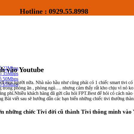
Hotline : 0929.55.8998
độ 22Mbps
nh vào Youtube
độ 35Mbps
độ 50Mbps
với mọi người nữa. Nhà nào hầu như cũng phải có 1 chiếc smart tivi c
độ 65Mbps
ng trong phòng ăn , phòng ngủ…. nhưng cảm thấy rất kho chịu vì nó ko 
lãng phí.Nhiều khách hàng đã gửi câu hỏi FPT.Best để hỏi có cách nào để
g Bài viết sau sẽ hướng dẫn các bạn biến những chiếc tivi thường thàn
n những chiếc Tivi đời cũ thành Tivi thông minh vào