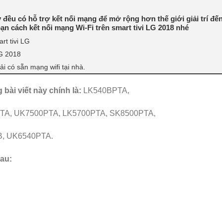
đều có hỗ trợ kết nối mạng để mở rộng hơn thế giới giải trí đế
bạn cách kết nối mạng Wi-Fi trên smart tivi LG 2018 nhé
rt tivi LG
LG 2018
ải có sẵn mạng wifi tại nhà.
bài viết này chính là:
LK540BPTA,
TA, UK7500PTA, LK5700PTA, SK8500PTA,
B, UK6540PTA.
sau: