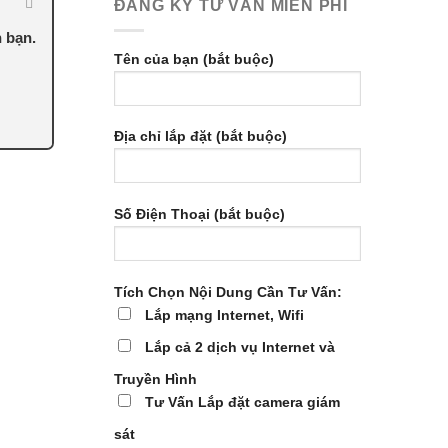
ĐĂNG KÝ TƯ VẤN MIỄN PHÍ
n bạn.
Tên của bạn (bắt buộc)
Địa chỉ lắp đặt (bắt buộc)
Số Điện Thoại (bắt buộc)
Tích Chọn Nội Dung Cần Tư Vấn:
Lắp mạng Internet, Wifi
Lắp cả 2 dịch vụ Internet và
Truyền Hình
Tư Vấn Lắp đặt camera giám
sát