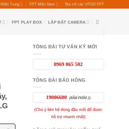
Miền Trung
FPT Miền Nam
Địa chỉ các VPGD FPT
T
FPT PLAY BOX
LẮP ĐẶT CAMERA
TỔNG ĐÀI TƯ VẤN KÝ MỚI
0969 865 502
TỔNG ĐÀI BÁO HỎNG
i
y,
19006600
(BẤM PHÍM 2)
 LG
(Chú ý liên hệ đúng đầu mối để được
hỗ trợ nhanh nhất)