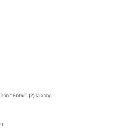
chọn
“Enter” (2)
là xong.
ng.