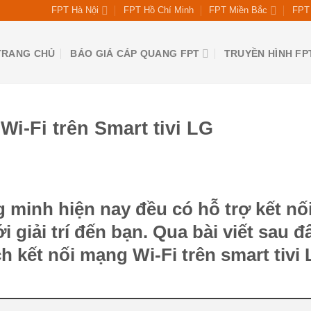
FPT Hà Nội
FPT Hồ Chí Minh
FPT Miền Bắc
FPT 
TRANG CHỦ
BÁO GIÁ CÁP QUANG FPT
TRUYỀN HÌNH FP
Wi-Fi trên Smart tivi LG
 minh hiện nay đều có hỗ trợ kết nố
giải trí đến bạn. Qua bài viết sau đâ
h kết nối mạng Wi-Fi trên smart tivi