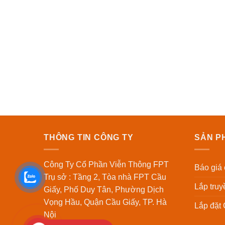
THÔNG TIN CÔNG TY
SẢN P
Công Ty Cổ Phần Viễn Thông FPT
Báo giá
Trụ sở : Tầng 2, Tòa nhà FPT Cầu
Lắp tru
Giấy, Phố Duy Tân, Phường Dịch
Vọng Hầu, Quận Cầu Giấy, TP. Hà
Lắp đặt
Nội