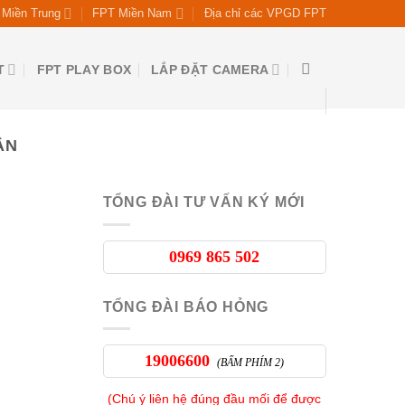
Miền Trung
FPT Miền Nam
Địa chỉ các VPGD FPT
T
FPT PLAY BOX
LẮP ĐẶT CAMERA
ÂN
TỔNG ĐÀI TƯ VẤN KÝ MỚI
0969 865 502
TỔNG ĐÀI BÁO HỎNG
19006600
(BẤM PHÍM 2)
(Chú ý liên hệ đúng đầu mối để được