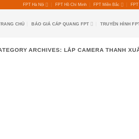
FPT Hà Nội
FPT Hồ Chí Minh
FPT Miền Bắc
FPT 
TRANG CHỦ
BÁO GIÁ CÁP QUANG FPT
TRUYỀN HÌNH FP
ATEGORY ARCHIVES:
LẮP CAMERA THANH XU