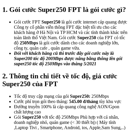
1. Gói cước Super250 FPT là gói cước gì?
Gói cước FPT
Super250
là gói cước internet cáp quang được
Công ty cổ phần viễn thông FPT đặc biệt tối ưu cho các
khách hàng ở Hà Nội và TP HCM và các tỉnh thành khác trên
toàn lãnh thổ Việt Nam. Gói cước
Super250
của FPT có tốc
độ
250Mbps
là gói cước dành cho các doanh nghiệp lớn,
công ty, quán cafe , quán game vừa.
Đối với khách hàng cũ thì trước đây gói cước này là
Super200 tốc độ 200Mbps được nâng băng thông lên gói
super250 tốc độ 250Mbps vào thàng 5/2021
2. Thông tin chi tiết về tốc độ, giá cước
Super250 của FPT
Tốc độ truy cập mạng của gói
Super250:
250Mbps
Cước phí trọn gói theo tháng:
545.00 đ/tháng
tùy khu vực
Đường truyền 100% là cáp quang công nghệ AON/Gpon
chất lượng cao
Gói
Super250
với tốc độ 250Mbps Phù hợp với cá nhân,
doanh nghiệp nhỏ, quán game (< 30 thiết bị) ( Máy tính
,Laptop Tivi , Smartphone, Android, ios, Apple,Sam Sung,..)