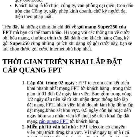
Khách hàng là tổ chức, công ty, văn phòng đại diện: Con dấu
tròn của Công ty, giấy phép kinh doanh, chữ ký người đại
diện theo pháp luật.
Trên đây là những thông tin chi tiết về
gói mạng Super250 của
FPT
mà bạn có thể tham khảo. Hi vọng với các thông tin về cước
phí hòa mạng, chương trình ưu đãi dành cho khách hàng đăng ký
gói
Super250
cùng những lợi ích khi đăng ký gói cước này, bạn sẽ
lựa chọn được gói cước Internet phù hợp nhất.
THỜI GIAN TRIỂN KHAI LẮP ĐẶT
CÁP QUANG FPT
Lắp đặt trong 02 ngày
: FPT telecom cam kết triển
khai nhanh nhất mạng FPT tới khách hàng , trong thời
gian từ 01 đến 02 ngày làm việc. Bao gồm trong vòng
1/2 ngày đầu tiên kể từ khi nhận được thông báo lắp
đặt mạng FPT, nhân viên kinh doanh làm hợp đồng lắp
đặt mạng,khảo sát khu vực. 0,5 ngày còn lại hoặc đến
ngày hôm sau nhân viên kỹ thuật sẽ triển khai lắp đặt
mạng
cáp quang FPT
tới khách hàng.
Miễn phí tư vấn tại nhà
: FPT telecom có chuyên
viên phụ trách từng khu vực. Vì thế ngay tại nhà ( cả