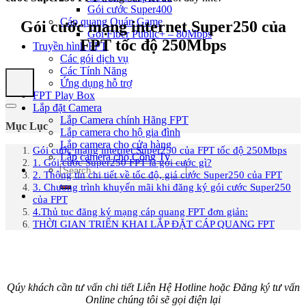
Gói cước Super400
Cáp quang Quán Game
Gói cước mạng internet Super250 của
Gói Fiber Public+ – 80Mbps
FPT tốc độ 250Mbps
Truyền hình FPT
Các gói dịch vụ
Các Tính Năng
Ứng dụng hỗ trợ
FPT Play Box
Lắp đặt Camera
Lắp Camera chính Hãng FPT
Mục Lục
Lắp camera cho hộ gia đình
Lắp camera cho cửa hàng
Gói cước mạng internet Super250 của FPT tốc độ 250Mbps
Lắp camera cho Công Ty
1. Gói cước Super250 FPT là gói cước gì?
2. Thông tin chi tiết về tốc độ, giá cước Super250 của FPT
3. Chương trình khuyến mãi khi đăng ký gói cước Super250
của FPT
4.Thủ tục đăng ký mạng cáp quang FPT đơn giản:
THỜI GIAN TRIỂN KHAI LẮP ĐẶT CÁP QUANG FPT
Qúy khách cần tư vấn chi tiết Liên Hệ Hotline hoặc Đăng ký tư vấn
Online chúng tôi sẽ gọi điện lại