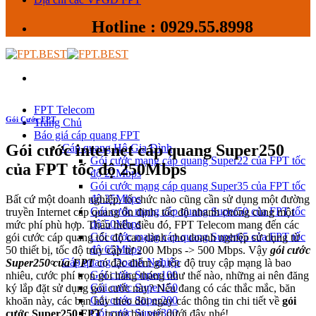
Hotline : 0929.55.8998
FPT Telecom
Gói Cước FPT
Trang Chủ
Báo giá cáp quang FPT
Gói cước internet cáp quang Super250
Cáp quang Hộ Gia Đình
Gói cước mạng cáp quang Super22 của FPT tốc
của FPT tốc độ 250Mbps
độ 22Mbps
Gói cước mạng cáp quang Super35 của FPT tốc
độ 35Mbps
Bất cứ một doanh nghiệp, tổ chức nào cũng cần sử dụng một đường
Gói cước mạng cáp quang Super50 của FPT tốc
truyền Internet cáp quang ổn định, tốc độ nhanh chóng cùng một
độ 50Mbps
mức phí phù hợp. Thấu hiểu điều đó, FPT Telecom mang đến các
Gói cước mạng cáp quang Super65 của FPT tốc
gói cước cáp quang tốc độ cao dành cho doanh nghiệp sử dụng từ
độ 65Mbps
50 thiết bị, tốc độ truy cập từ 200 Mbps -> 500 Mbps. Vậy
gói cước
Cáp quang Doanh Nghiệp
Super250 của FPT
có đặc điểm gì, tốc độ truy cập mạng là bao
Gói cước Super100
nhiêu, cước phí trọn gói hàng tháng như thế nào, những ai nên đăng
Gói cước Super150
ký lắp đặt sử dụng gói cước này? Nếu đang có các thắc mắc, băn
Gói cước Super200
khoăn này, các bạn hãy theo dõi ngay các thông tin chi tiết về
gói
Gói cước Super300
cước Super250 FPT
trong bài viết dưới đây nhé!