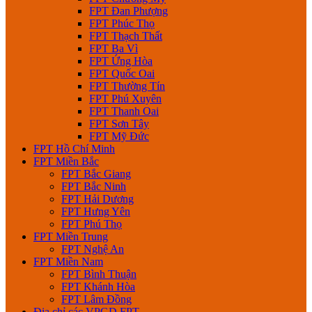
FPT Đan Phượng
FPT Phúc Thọ
FPT Thạch Thất
FPT Ba Vì
FPT Ứng Hòa
FPT Quốc Oai
FPT Thường Tín
FPT Phú Xuyên
FPT Thanh Oai
FPT Sơn Tây
FPT Mỹ Đức
FPT Hồ Chí Minh
FPT Miền Bắc
FPT Bắc Giang
FPT Bắc Ninh
FPT Hải Dương
FPT Hưng Yên
FPT Phú Thọ
FPT Miền Trung
FPT Nghệ An
FPT Miền Nam
FPT Bình Thuận
FPT Khánh Hòa
FPT Lâm Đồng
Địa chỉ các VPGD FPT