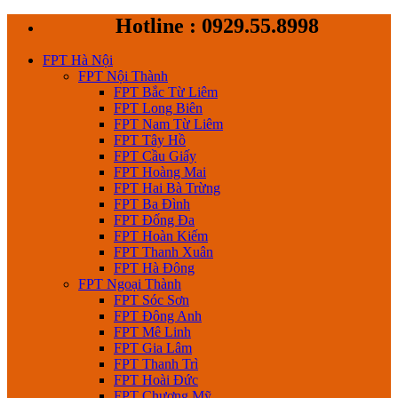
Skip
Hotline : 0929.55.8998
to
content
FPT Hà Nội
FPT Nội Thành
FPT Bắc Từ Liêm
FPT Long Biên
FPT Nam Từ Liêm
FPT Tây Hồ
FPT Cầu Giấy
FPT Hoàng Mai
FPT Hai Bà Trừng
FPT Ba Đình
FPT Đống Đa
FPT Hoàn Kiếm
FPT Thanh Xuân
FPT Hà Đông
FPT Ngoại Thành
FPT Sóc Sơn
FPT Đông Anh
FPT Mê Linh
FPT Gia Lâm
FPT Thanh Trì
FPT Hoài Đức
FPT Chương Mỹ