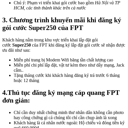
Chú ý: Phạm vi triển khai gói cước bao gồm
Hà Nội và TP
HCM, các tỉnh thành khác trên cả nước
3. Chương trình khuyến mãi khi đăng ký
gói cước Super250 của FPT
Khách hàng nằm trong khu vực triển khai lắp đặt gói
cước
Super250
của FPT khi đăng ký lắp đặt gói cước sẽ nhận được
ưu đãi như sau:
Miễn phí trang bị Modem Wifi băng tần chất lượng cao
Miễn phí chi phí lắp đặt, vật tư kèm theo như dây mạng, Jack
cắm..
Tặng tháng cước khi khách hàng đăng ký trả trước 6 tháng
hoặc 12 tháng
4.Thủ tục đăng ký mạng cáp quang FPT
đơn giản:
Chỉ cần duy nhất chứng minh thư nhân dân không cần photo
hay công chứng gì cả chúng tôi chỉ cần chụp ảnh là xong
Khách hàng là cá nhân nước ngoài: Hộ chiếu và đóng tiền ký
quỹ 660.000đ.