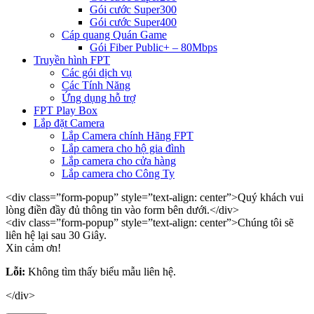
Gói cước Super300
Gói cước Super400
Cáp quang Quán Game
Gói Fiber Public+ – 80Mbps
Truyền hình FPT
Các gói dịch vụ
Các Tính Năng
Ứng dụng hỗ trợ
FPT Play Box
Lắp đặt Camera
Lắp Camera chính Hãng FPT
Lắp camera cho hộ gia đình
Lắp camera cho cửa hàng
Lắp camera cho Công Ty
<div class=”form-popup” style=”text-align: center”>Quý khách vui
lòng điền đầy đủ thông tin vào form bên dưới.</div>
<div class=”form-popup” style=”text-align: center”>Chúng tôi sẽ
liên hệ lại sau 30 Giây.
Xin cảm ơn!
Lỗi:
Không tìm thấy biểu mẫu liên hệ.
</div>