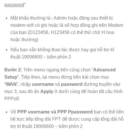
password
”
Mật khẩu thường là : Admin hoặc đăng sau thiêt bị
modem wifi có ghi hoặc là số hợp đồng ghi trên Modem
của bạn (D123456, H123456 có thể thử chữ H hoa
hoặc thường)
Nếu bạn vẫn không thao tác được hay gọi hỗ trợ kĩ
thuật 19006600 – bấm phím 2
Bước 2:
Trên menu ngang trên cùng chọn “
Advanced
Setup
”. Tiếp theo, tại menu đứng bên trái chọn mục
“
WAN
”, nhập
username
và
password
đường truyền vào
mục 3, sau đó ấn
Apply
ở dưới cùng để hoàn tất cấu hình
PPPoE
Về
PPP username và PPP Ppassword
bạn có thể liên
hệ trực tiếp tổng đài FPT để được cung cấp tổng đài hỗ
trợ kĩ thuật 19006600 – bấm phím 2