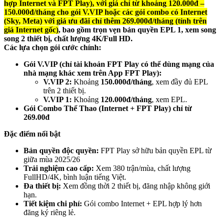
hợp Internet và FPT Play), với giá chỉ từ khoảng 120.000đ –
150.000đ/tháng cho gói V.VIP hoặc các gói combo có Internet
(Sky, Meta) với giá ưu đãi chỉ thêm 269.000đ/tháng (tính trên
giá Internet gốc)
, bao gồm trọn vẹn bản quyền EPL 1, xem song
song 2 thiết bị, chất lượng 4K/Full HD.
Các lựa chọn gói cước chính:
Gói V.VIP (chỉ tài khoản FPT Play có thể dùng mạng của
nhà mạng khác xem trên App FPT Play):
V.VIP 2:
Khoảng
150.000đ/tháng
, xem đầy đủ EPL
trên 2 thiết bị.
V.VIP 1:
Khoảng
120.000đ/tháng
, xem EPL.
Gói Combo Thể Thao (Internet + FPT Play) chỉ từ
269.00đ
Đặc điểm nổi bật
Bản quyền độc quyền:
FPT Play sở hữu bản quyền EPL từ
giữa mùa 2025/26
Trải nghiệm cao cấp:
Xem 380 trận/mùa, chất lượng
FullHD/4K, bình luận tiếng Việt.
Đa thiết bị:
Xem đồng thời 2 thiết bị, đăng nhập không giới
hạn.
Tiết kiệm chi phí:
Gói combo Internet + EPL hợp lý hơn
đăng ký riêng lẻ.