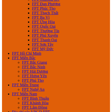
FPT Đan Phượng
FPT Phúc Thọ
FPT Thạch Thất
FPT Ba Vì
FPT Ứng Hòa
FPT Quốc Oai
FPT Thường Tín
FPT Phú Xuyên
FPT Thanh Oai
FPT Sơn Tây
FPT Mỹ Đức
FPT Hồ Chí Minh
FPT Miền Bắc
FPT Bắc Giang
FPT Bắc Ninh
FPT Hải Dương
FPT Hưng Yên
FPT Phú Thọ
FPT Miền Trung
FPT Nghệ An
FPT Miền Nam
FPT Bình Thuận
FPT Khánh Hòa
FPT Lâm Đồng
Địa chỉ các VPGD FPT