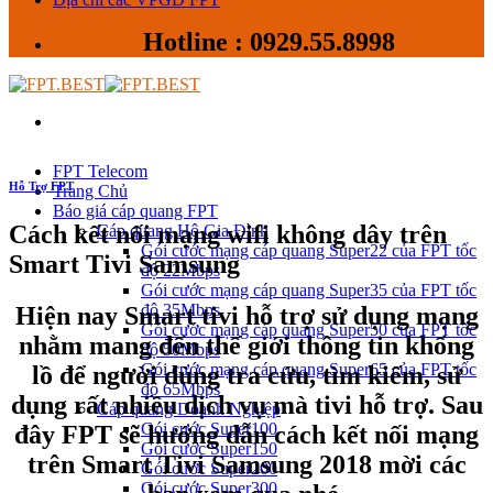
Hotline : 0929.55.8998
FPT Telecom
Hỗ Trợ FPT
Trang Chủ
Báo giá cáp quang FPT
Cách kết nối mạng wifi không dây trên
Cáp quang Hộ Gia Đình
Gói cước mạng cáp quang Super22 của FPT tốc
Smart Tivi Samsung
độ 22Mbps
Gói cước mạng cáp quang Super35 của FPT tốc
độ 35Mbps
Hiện nay Smart tivi hỗ trợ sử dụng mạng
Gói cước mạng cáp quang Super50 của FPT tốc
nhằm mang đến thế giới thông tin khổng
độ 50Mbps
Gói cước mạng cáp quang Super65 của FPT tốc
lồ để người dùng tra cứu, tìm kiếm, sử
độ 65Mbps
dụng rất nhiều dịch vụ mà tivi hỗ trợ. Sau
Cáp quang Doanh Nghiệp
Gói cước Super100
đây FPT sẽ hướng dẫn cách kết nối mạng
Gói cước Super150
trên Smart Tivi Samsung 2018 mời các
Gói cước Super200
Gói cước Super300