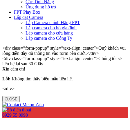
Các Tính Năng
Ứng dụng hỗ trợ
FPT Play Box
Lắp đặt Camera
Lắp Camera chính Hãng FPT
Lắp camera cho hộ gia đình
Lắp camera cho cửa hàng
Lắp camera cho Công Ty
<div class=”form-popup” style=”text-align: center”>Quý khách vui
lòng điền đầy đủ thông tin vào form bên dưới.</div>
<div class=”form-popup” style=”text-align: center”>Chúng tôi sẽ
liên hệ lại sau 30 Giây.
Xin cảm ơn!
Lỗi:
Không tìm thấy biểu mẫu liên hệ.
</div>
CLOSE
0929 55 8998