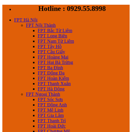
Skip
Hotline : 0929.55.8998
to
content
FPT Hà Nội
FPT Nội Thành
FPT Bắc Từ Liêm
FPT Long Biên
FPT Nam Từ Liêm
FPT Tây Hồ
FPT Cầu Giấy
FPT Hoàng Mai
FPT Hai Bà Trừng
FPT Ba Đình
FPT Đống Đa
FPT Hoàn Kiếm
FPT Thanh Xuân
FPT Hà Đông
FPT Ngoại Thành
FPT Sóc Sơn
FPT Đông Anh
FPT Mê Linh
FPT Gia Lâm
FPT Thanh Trì
FPT Hoài Đức
FPT Chương Mỹ