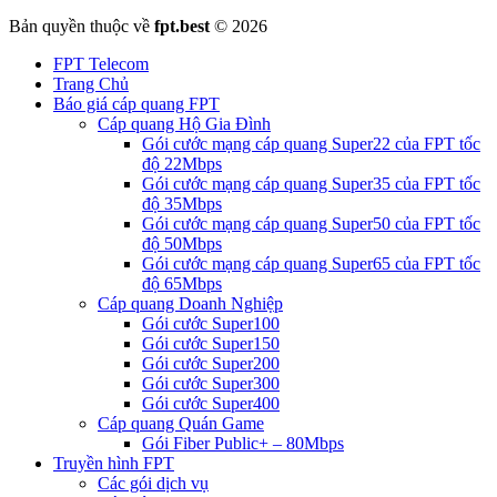
Bản quyền thuộc về
fpt.best
© 2026
FPT Telecom
Trang Chủ
Báo giá cáp quang FPT
Cáp quang Hộ Gia Đình
Gói cước mạng cáp quang Super22 của FPT tốc
độ 22Mbps
Gói cước mạng cáp quang Super35 của FPT tốc
độ 35Mbps
Gói cước mạng cáp quang Super50 của FPT tốc
độ 50Mbps
Gói cước mạng cáp quang Super65 của FPT tốc
độ 65Mbps
Cáp quang Doanh Nghiệp
Gói cước Super100
Gói cước Super150
Gói cước Super200
Gói cước Super300
Gói cước Super400
Cáp quang Quán Game
Gói Fiber Public+ – 80Mbps
Truyền hình FPT
Các gói dịch vụ