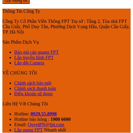
Thông Tin Công Ty
Công Ty Cổ Phần Viễn Thông FPT Trụ sở : Tầng 2, Tòa nhà FPT
Cầu Giấy, Phố Duy Tân, Phường Dịch Vọng Hầu, Quận Cầu Giấy,
TP. Hà Nội
Sản Phẩm Dịch Vụ
Báo giá cáp quang FPT
Lắp truyền hình FPT
Lắp đặt Camera
VỀ CHÚNG TÔI
Chính sách bảo mật
Chính sách thanh toán
Điều khoản sử dụng
Liên Hệ Với Chúng Tôi
Hotline:
0929.55.8998
Hotline báo hỏng :
1900 6600
Email:
QuyetPN@fpt.com
Lắp mạng FPT
Nhanh nhất