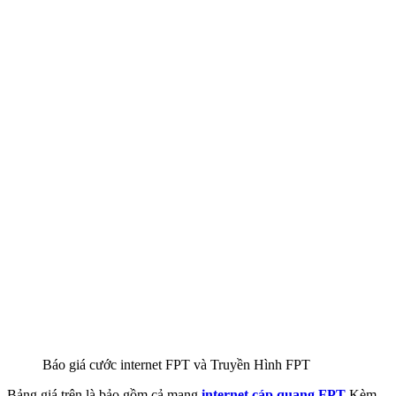
Báo giá cước internet FPT và Truyền Hình FPT
Bảng giá trên là bảo gồm cả mạng
internet cáp quang FPT
Kèm