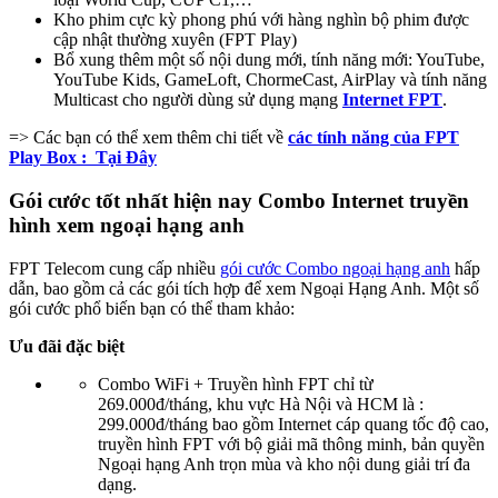
Kho phim cực kỳ phong phú với hàng nghìn bộ phim được
cập nhật thường xuyên (FPT Play)
Bổ xung thêm một số nội dung mới, tính năng mới: YouTube,
YouTube Kids, GameLoft, ChormeCast, AirPlay và tính năng
Multicast cho người dùng sử dụng mạng
Internet FPT
.
=> Các bạn có thể xem thêm chi tiết về
các tính năng của FPT
Play Box : Tại Đây
Gói cước tốt nhất hiện nay Combo Internet truyền
hình xem ngoại hạng anh
FPT Telecom cung cấp nhiều
gói cước Combo ngoại hạng anh
hấp
dẫn, bao gồm cả các gói tích hợp để xem Ngoại Hạng Anh. Một số
gói cước phổ biến bạn có thể tham khảo:
Ưu đãi đặc biệt
Combo WiFi + Truyền hình FPT chỉ từ
269.000đ/tháng, khu vực Hà Nội và HCM là :
299.000đ/tháng bao gồm Internet cáp quang tốc độ cao,
truyền hình FPT với bộ giải mã thông minh, bản quyền
Ngoại hạng Anh trọn mùa và kho nội dung giải trí đa
dạng.