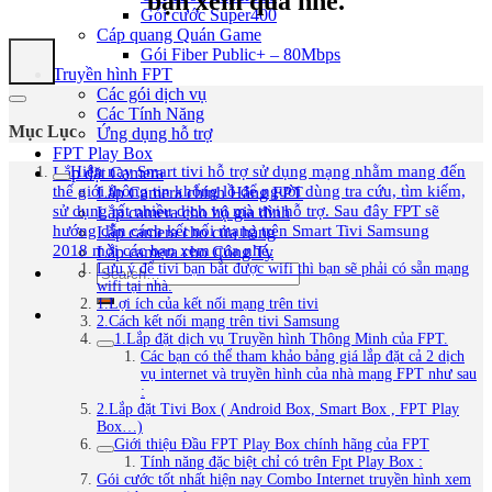
bạn xem qua nhé.
Gói cước Super400
Cáp quang Quán Game
Gói Fiber Public+ – 80Mbps
Truyền hình FPT
Các gói dịch vụ
Các Tính Năng
Mục Lục
Ứng dụng hỗ trợ
FPT Play Box
Hiện nay Smart tivi hỗ trợ sử dụng mạng nhằm mang đến
Lắp đặt Camera
thế giới thông tin khổng lồ để người dùng tra cứu, tìm kiếm,
Lắp Camera chính Hãng FPT
sử dụng rất nhiều dịch vụ mà tivi hỗ trợ. Sau đây FPT sẽ
Lắp camera cho hộ gia đình
hướng dẫn cách kết nối mạng trên Smart Tivi Samsung
Lắp camera cho cửa hàng
2018 mời các bạn xem qua nhé.
Lắp camera cho Công Ty
Lưu ý để tivi bạn bắt được wifi thì bạn sẽ phải có sẵn mạng
wifi tại nhà.
1.Lợi ích của kết nối mạng trên tivi
2.Cách kết nối mạng trên tivi Samsung
1.Lắp đặt dịch vụ Truyền hình Thông Minh của FPT.
Các bạn có thể tham khảo bảng giá lắp đặt cả 2 dịch
vụ internet và truyền hình của nhà mạng FPT như sau
:
2.Lắp đặt Tivi Box ( Android Box, Smart Box , FPT Play
Box…)
Giới thiệu Đầu FPT Play Box chính hãng của FPT
Tính năng đặc biệt chỉ có trên Fpt Play Box :
Gói cước tốt nhất hiện nay Combo Internet truyền hình xem