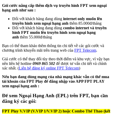
Gói cước nâng cấp thêm dịch vụ truyền hình FPT xem ngoại
hạng anh như sau :
Đối với khách hàng đang dùng
internet only muốn lên
truyền hình xem ngoại hạng anh
thêm 85.000đ/tháng
Đối với khách hàng đang dùng
combo internet và truyền
hình FPT muốn lên truyền hình xem ngoại hạng
anh
thêm 55.000đ/tháng
Bạn có thể tham khảo thêm thông tin chi tiết về các gói cước và
chương trình khuyến mãi trên trang web của
FPT Telecom
.
Giá cước có thể thay đổi tùy theo thời điểm và khu vực, vì vậy bạn
nên liên hệ hotline
0969 865 502
để được tư vấn chi tiết và chính
xác nhất. (
Liên hệ đăng ký online FPT Telecom
)
Nếu bạn đang dùng mạng của nhà mạng khác vẫn có thể mua
tài khoản của FPT Play để đăng nhập vào APP FPT PLAY
xem ngoại hạng anh :
Để xem Ngoại Hạng Anh (EPL) trên FPT, bạn cần
đăng ký các gói:
FPT Play V.VIP (V.VIP 1/V.VIP 2) hoặc Combo Thể Thao (kết