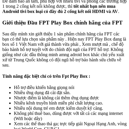
Để đảm bảo an tâm, phù hợp với nhiều tivi và phòng các trường hợp
1 trong 2 cổng kết nối không được, thì
tốt nhất bạn nên mua
Android tivi box loại có đầy đủ 2 cổng kết nối HDMI và AV
.
Giới thiệu Đầu FPT Play Box chính hãng của FPT
Sau đây mình xin giới thiệu 1 sản phẩm chính hãng của FPT các
bạn có thể lựa chọn sản phẩm này . Hiện nay FPT Play Box đang là
box số 1 Việt Nam với giá thành vừa phải , Xem mượt mà , chế độ
bảo hành hỗ trợ tuyệt vời do chính đội ngũ của FPT hỗ trợ. Không
giống như các đầu thông minh amng adroid box khác chủ yếu xuất
xứ từ Trung Quốc không có đội ngũ hỗ trợ bảo hành sửa chữa về
sau.
Tính năng đặc biệt chỉ có trên Fpt Play Box :
Hỗ trợ điều khiển bằng giọng nói
Nhiều ứng dụng đã cài đặt sẵn.
Nhược điểm là không cài thêm ứng dụng được
Nhiều kênh truyền hình miễn phí chất lượng cao.
Nhiều nội dung trẻ em được kiểm duyệt kỹ càng.
Không phí thuê bao, dùng được với tất cả các mạng internet
(Wifi hoặc dây)
Xem các thể thao thả ga; trực tiếp giải Ngoại Hạng Anh, vòng
loại World Cup, CUP C1,…