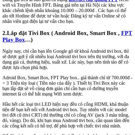
wifi và Truyền Hình FPT. Bảng giá trên tại Hà Nội các khu vực
khác chênh lệnh nhâu khoảng 10.000 – 20.000đ . Các bạn có thể
alo tới Hotline để được tư vần hoặc Đăng ký tư vấn Online sẽ có
nhân viên gọi điện lại tư vấn cho bạn.
2.Lắp đặt Tivi Box ( Android Box, Smart Box ,
FPT
Play Box
…)
Ngày nay, chỉ cần bạn lên Google gõ từ khoá Android tivi box, thì
sẽ được gợi ý rất nhiều loại Android tivi box trên thị trường, với đa
dạng giá cả, thương hiệu, xuất xứ. Lúc này, bạn nên tỉnh táo để có
được lựa chọn phù hợp.
Adroid Box, Smart Box, FPT Play box.. giá thành chỉ từ 700.000đ -
> 3 Triệu tùy loại ( Tiền nào của đấy ). Thiết bị Tivi Box này các
bạn lắp đặt sẽ vô cùng đơn giản chỉ cần bạn có đường truyền
internet là có thể bắt mạng Wifi xem được.
Hầu hết các loại tivi LED hiện nay đều có cổng HDMI, khá thuận
tiện để bạn kết nối với Android tivi box. Tuy nhiên với các model
tivi đời cũ (tivi CRT) thì thường chỉ có cổng AV (jack 3 màu trắng,
đỏ, vàng). Do đó, khi bạn mua Android tivi box, cần quan tâm đến
các cổng kết nối có hỗ trợ, để phù hợp với chiếc tivi nhà mình.