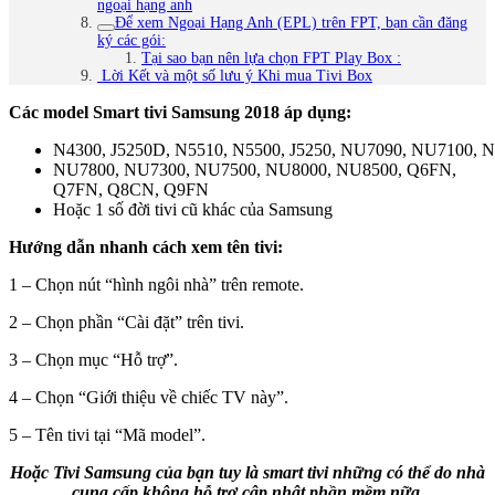
ngoại hạng anh
Để xem Ngoại Hạng Anh (EPL) trên FPT, bạn cần đăng
ký các gói:
Tại sao bạn nên lựa chọn FPT Play Box :
Lời Kết và một số lưu ý Khi mua Tivi Box
Các model Smart tivi Samsung 2018 áp dụng:
N4300, J5250D, N5510, N5500, J5250, NU7090, NU7100, 
NU7800, NU7300, NU7500, NU8000, NU8500, Q6FN,
Q7FN, Q8CN, Q9FN
Hoặc 1 số đời tivi cũ khác của Samsung
Hướng dẫn nhanh cách xem tên tivi:
1 – Chọn nút “hình ngôi nhà” trên remote.
2 – Chọn phần “Cài đặt” trên tivi.
3 – Chọn mục “Hỗ trợ”.
4 – Chọn “Giới thiệu về chiếc TV này”.
5 – Tên tivi tại “Mã model”.
Hoặc Tivi Samsung của bạn tuy là smart tivi những có thể do nhà
cung cấp không hỗ trợ cập nhật phần mềm nữa