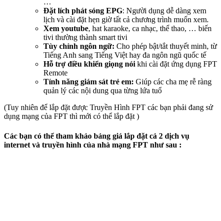
…
Đặt lích phát sóng EPG
: Người dụng dễ dàng xem
lịch và cài đặt hẹn giờ tất cả chương trình muốn xem.
Xem youtube
, hat karaoke, ca nhạc, thể thao, … biến
tivi thường thành smart tivi
Tùy chỉnh ngôn ngữ:
Cho phép bật/tắt thuyết minh, từ
Tiếng Anh sang Tiếng Việt hay đa ngôn ngũ quốc tế
Hỗ trợ điều khiển giọng nói
khi cài đặt ứng dụng FPT
Remote
Tính năng giám sát trẻ em:
Giúp các cha mẹ rễ ràng
quản lý các nội dung qua từng lứa tuổ
(Tuy nhiên để lắp đặt được Truyền Hình FPT các bạn phải đang sử
dụng mạng của FPT thì mới có thể lắp đặt )
Các bạn có thể tham khảo bảng giá lắp đặt cả 2 dịch vụ
internet và truyền hình của nhà mạng FPT như sau :