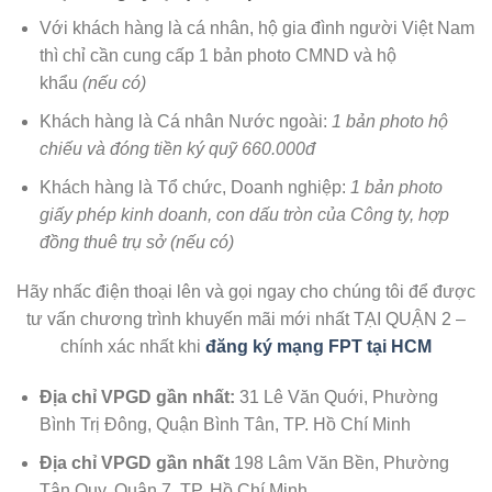
Với khách hàng là cá nhân, hộ gia đình người Việt Nam
thì chỉ cần cung cấp 1 bản photo CMND và hộ
khẩu
(nếu có)
Khách hàng là Cá nhân Nước ngoài:
1 bản photo hộ
chiếu và đóng tiền ký quỹ 660.000đ
Khách hàng là Tổ chức, Doanh nghiệp:
1 bản photo
giấy phép kinh doanh, con dấu tròn của Công ty, hợp
đồng thuê trụ sở (nếu có)
Hãy nhấc điện thoại lên và gọi ngay cho chúng tôi để được
tư vấn chương trình khuyến mãi mới nhất TẠI QUẬN 2 –
chính xác nhất khi
đăng ký mạng FPT tại HCM
Địa chỉ VPGD gần nhất:
31 Lê Văn Quới, Phường
Bình Trị Đông, Quận Bình Tân, TP. Hồ Chí Minh
Địa chỉ VPGD gần nhất
198 Lâm Văn Bền, Phường
Tân Quy, Quận 7, TP. Hồ Chí Minh