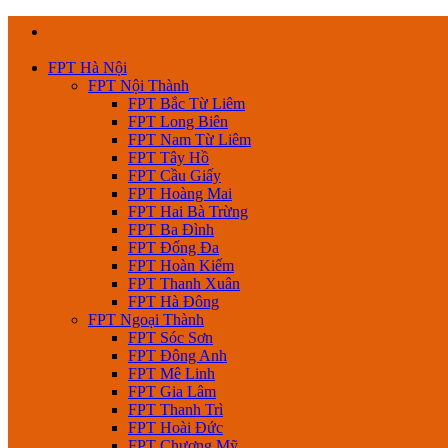
Skip
to
content
FPT Hà Nội
FPT Nội Thành
FPT Bắc Từ Liêm
FPT Long Biên
FPT Nam Từ Liêm
FPT Tây Hồ
FPT Cầu Giấy
FPT Hoàng Mai
FPT Hai Bà Trừng
FPT Ba Đình
FPT Đống Đa
FPT Hoàn Kiếm
FPT Thanh Xuân
FPT Hà Đông
FPT Ngoại Thành
FPT Sóc Sơn
FPT Đông Anh
FPT Mê Linh
FPT Gia Lâm
FPT Thanh Trì
FPT Hoài Đức
FPT Chương Mỹ