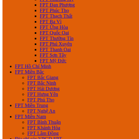
FPT Đan Phượng
FPT Phúc Thọ
FPT Thạch Thất
FPT Ba Vì
FPT Ứng Hòa
FPT Quốc Oai
FPT Thường Tín
FPT Phú Xuyên
FPT Thanh Oai
FPT Sơn Tây
FPT Mỹ Đức
FPT Hồ Chí Minh
FPT Miền Bắc
FPT Bắc Giang
FPT Bắc Ninh
FPT Hải Dương
FPT Hưng Yên
FPT Phú Thọ
FPT Miền Trung
FPT Nghệ An
FPT Miền Nam
FPT Bình Thuận
FPT Khánh Hòa
FPT Lâm Đồng
Địa chỉ các VPGD FPT