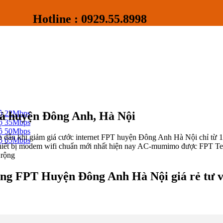
Hotline : 0929.55.8998
độ 22Mbps
hà huyện Đông Anh, Hà Nội
độ 35Mbps
độ 50Mbps
dẫn khi giảm giá cước internet FPT huyện Đông Anh Hà Nội chỉ từ 190
độ 65Mbps
hiết bị modem wifi chuẩn mới nhất hiện nay AC-mumimo được FPT Telec
 rộng
ng FPT Huyện Đông Anh Hà Nội giá rẻ tư v