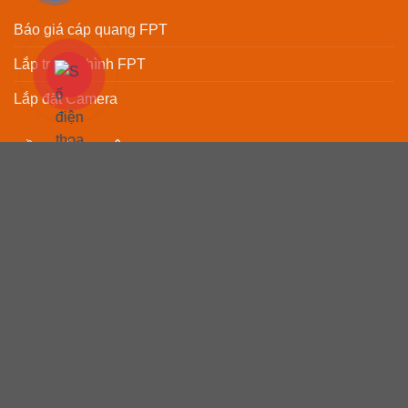
Báo giá cáp quang FPT
Lắp truyền hình FPT
Lắp đặt Camera
VỀ CHÚNG TÔI
Chính sách bảo mật
Chính sách thanh toán
Điều khoản sử dụng
LIÊN HỆ VỚI CHÚNG TÔI
Hotline:
0929.55.8998
Hotline báo hỏng :
1900 6600