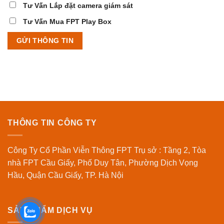
Tư Vấn Lắp đặt camera giám sát
Tư Vấn Mua FPT Play Box
THÔNG TIN CÔNG TY
Công Ty Cổ Phần Viễn Thông FPT Trụ sở : Tầng 2, Tòa
nhà FPT Cầu Giấy, Phố Duy Tân, Phường Dịch Vọng
Hầu, Quận Cầu Giấy, TP. Hà Nội
SẢN PHẨM DỊCH VỤ