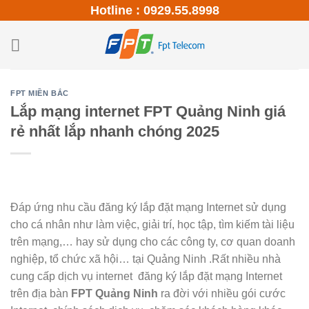
S
Hotline : 0929.55.8998
k
i
p
t
o
FPT MIỀN BẮC
Lắp mạng internet FPT Quảng Ninh giá
c
rẻ nhất lắp nhanh chóng 2025
o
n
t
e
n
Đáp ứng nhu cầu đăng ký lắp đặt mạng Internet sử dụng
t
cho cá nhân như làm việc, giải trí, học tập, tìm kiếm tài liệu
trên mạng,… hay sử dụng cho các công ty, cơ quan doanh
nghiệp, tổ chức xã hội… tại Quảng Ninh .Rất nhiều nhà
cung cấp dịch vụ internet đăng ký lắp đặt mạng Internet
trên địa bàn
FPT Quảng Ninh
ra đời với nhiều gói cước