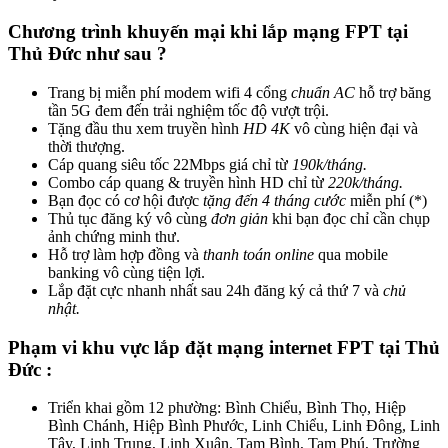
Chương trình khuyến mại khi lắp mạng FPT tại
Thủ Đức như sau ?
Trang bị miễn phí modem wifi 4 cổng
chuẩn AC
hỗ trợ băng
tần 5G đem đến trải nghiệm tốc độ vượt trội.
Tặng đầu thu xem truyền hình
HD 4K
vô cùng hiện đại và
thời thượng.
Cáp quang siêu tốc 22Mbps giá chỉ từ
190k/tháng.
Combo cáp quang & truyền hình HD chỉ từ
220k/tháng.
Bạn đọc có cơ hội được
tặng đến 4 tháng cước
miễn phí (*)
Thủ tục đăng ký vô cùng
đơn giản
khi bạn đọc chỉ cần chụp
ảnh chứng minh thư.
Hỗ trợ làm hợp đồng và
thanh toán online
qua mobile
banking vô cùng tiện lợi.
Lắp đặt cực nhanh nhất sau 24h đăng ký cả thứ 7 và
chủ
nhật.
Phạm vi khu vực lắp đặt mạng internet FPT tại Thủ
Đức :
Triển khai gồm 12 phường: Bình Chiểu, Bình Thọ, Hiệp
Bình Chánh, Hiệp Bình Phước, Linh Chiểu, Linh Đông, Linh
Tây, Linh Trung, Linh Xuân, Tam Bình, Tam Phú, Trường