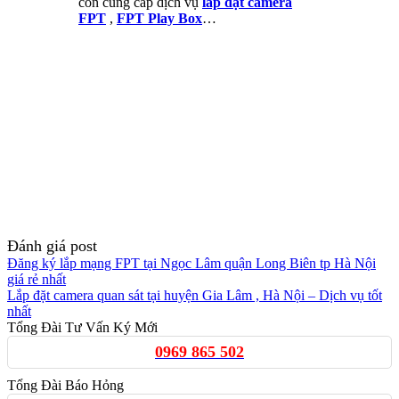
còn cung cấp dịch vụ
lắp đặt camera
FPT
,
FPT Play Box
…
Đánh giá post
Đăng ký lắp mạng FPT tại Ngọc Lâm quận Long Biên tp Hà Nội
giá rẻ nhất
Lắp đặt camera quan sát tại huyện Gia Lâm , Hà Nội – Dịch vụ tốt
nhất
Tổng Đài Tư Vấn Ký Mới
0969 865 502
Tổng Đài Báo Hỏng