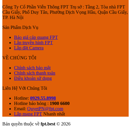
Công Ty Cổ Phần Viễn Thông FPT Trụ sở : Tầng 2, Tòa nhà FPT
Cầu Giấy, Phố Duy Tân, Phường Dịch Vọng Hầu, Quận Cầu Giấy,
TP. Hà Nội
Sản Phẩm Dịch Vụ
Báo giá cáp quang FPT
Lắp truyền hình FPT
Lắp đặt Camera
VỀ CHÚNG TÔI
Chính sách bảo mật
Chính sách thanh toán
Điều khoản sử dụng
Liên Hệ Với Chúng Tôi
Hotline:
0929.55.8998
Hotline báo hỏng :
1900 6600
Email:
QuyetPN@fpt.com
Lắp mạng FPT
Nhanh nhất
Bản quyền thuộc về
fpt.best
© 2026