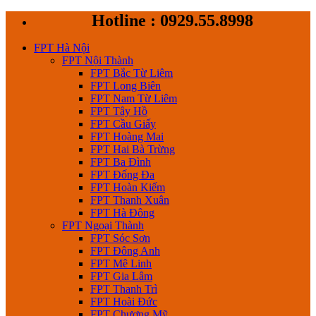
Skip
Hotline : 0929.55.8998
to
content
FPT Hà Nội
FPT Nội Thành
FPT Bắc Từ Liêm
FPT Long Biên
FPT Nam Từ Liêm
FPT Tây Hồ
FPT Cầu Giấy
FPT Hoàng Mai
FPT Hai Bà Trừng
FPT Ba Đình
FPT Đống Đa
FPT Hoàn Kiếm
FPT Thanh Xuân
FPT Hà Đông
FPT Ngoại Thành
FPT Sóc Sơn
FPT Đông Anh
FPT Mê Linh
FPT Gia Lâm
FPT Thanh Trì
FPT Hoài Đức
FPT Chương Mỹ