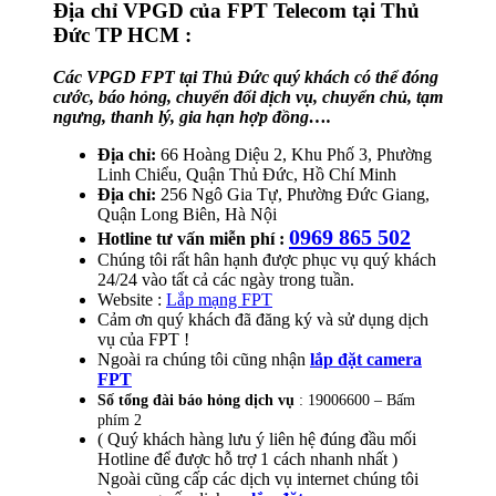
Địa chỉ VPGD của FPT Telecom tạ
i Thủ
Đức TP HCM :
Các VPGD FPT tại Thủ Đức quý khách có thể đóng
cước, báo hỏng, chuyển đổi dịch vụ, chuyển chủ, tạm
ngưng, thanh lý, gia hạn hợp đồng….
Địa chỉ:
66 Hoàng Diệu 2, Khu Phố 3, Phường
Linh Chiểu, Quận Thủ Đức, Hồ Chí Minh
Địa chỉ:
256 Ngô Gia Tự, Phường Đức Giang,
Quận Long Biên, Hà Nội
0969 865 502
Hotline tư vấn miễn phí :
Chúng tôi rất hân hạnh được phục vụ quý khách
24/24 vào tất cả các ngày trong tuần.
Website :
Lắp mạng FPT
Cảm ơn quý khách đã đăng ký và sử dụng dịch
vụ của FPT !
Ngoài ra chúng tôi cũng nhận
lắp đặt camera
FPT
Số tổng đài báo hỏng dịch vụ
: 19006600 – Bấm
phím 2
( Quý khách hàng lưu ý liên hệ đúng đầu mối
Hotline để được hỗ trợ 1 cách nhanh nhất )
Ngoài cũng cấp các dịch vụ internet chúng tôi