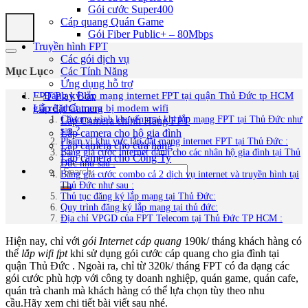
Gói cước Super400
Cáp quang Quán Game
Gói Fiber Public+ – 80Mbps
Truyền hình FPT
Các gói dịch vụ
Mục Lục
Các Tính Năng
Ứng dụng hỗ trợ
Đăng ký lắp mạng internet FPT tại quận Thủ Đức tp HCM
FPT Play Box
giá rẻ nhất trang bị modem wifi
Lắp đặt Camera
Chương trình khuyến mại khi lắp mạng FPT tại Thủ Đức như
Lắp Camera chính Hãng FPT
sau ?
Lắp camera cho hộ gia đình
Phạm vi khu vực lắp đặt mạng internet FPT tại Thủ Đức :
Lắp camera cho cửa hàng
Bảng giá cước internet dành cho các nhân hộ gia đình tại Thủ
Lắp camera cho Công Ty
Đức như sau :
Bảng giá cước combo cả 2 dịch vụ internet và truyền hình tại
Thủ Đức như sau :
Thủ tục đăng ký lắp mạng tại Thủ Đức:
Quy trình đăng ký lắp mạng tại thủ đức:
Địa chỉ VPGD của FPT Telecom tại Thủ Đức TP HCM :
Hiện nay, chỉ với
gói Internet cáp quang
190k/ tháng khách hàng có
thể
lắp wifi fpt
khi sử dụng gói cước cáp quang cho gia đình tại
quận Thủ Đức . Ngoài ra, chỉ từ 320k/ tháng FPT có đa dạng các
gói cước phù hợp với công ty doanh nghiệp, quán game, quán cafe,
quán trà chanh mà khách hàng có thể lựa chọn tùy theo nhu
cầu.Hãy xem chi tiết bài viết sau nhé.