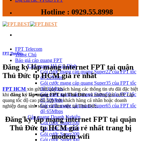
Hotline : 0929.55.8998
FPT Telecom
FPT Thủ Đức
Trang Chủ
Báo giá cáp quang FPT
Đăng ký lắp mạng internet FPT tại quận
Cáp quang Hộ Gia Đình
Gói cước mạng cáp quang Super22 của FPT tốc
Thủ Đức tp HCM giá rẻ nhất
độ 22Mbps
Gói cước mạng cáp quang Super35 của FPT tốc
độ 35Mbps
FPT HCM
xin gửi tới quý khách hàng các thông tin ưu đãi đặc biệt
Gói cước mạng cáp quang Super50 của FPT tốc
khi
đăng ký lắp mạng FPT tại Thủ Đức
và những gói cước cáp
độ 50Mbps
quang tốc độ cao phù hợp với khách hàng cá nhân hoặc doanh
Gói cước mạng cáp quang Super65 của FPT tốc
nghiệp đang sinh sống và làm việc tại Thủ Đức.
độ 65Mbps
Cáp quang Doanh Nghiệp
Đăng ký lắp mạng internet FPT tại quận
Gói cước Super100
Thủ Đức tp HCM giá rẻ nhất trang bị
Gói cước Super150
Gói cước Super200
modem wifi
Gói cước Super300