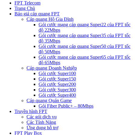
FPT Telecom
Trang Chủ
Báo giá cáp quang FPT
Cáp quang Hộ Gia Đình
Gói cước mạng cáp quang Super22 của FPT tốc
độ 22Mbps
Gói cước mạng cáp quang Super35 của FPT tốc
độ 35Mbps
Gói cước mạng cáp quang Super50 của FPT tốc
độ 50Mbps
Gói cước mạng cáp quang Super65 của FPT tốc
độ 65Mbps
Cáp quang Doanh Nghiệp
Gói cước Super100
Gói cước Super150
Gói cước Super200
Gói cước Super300
Gói cước Super400
Cáp quang Quán Game
Gói Fiber Public+ – 80Mbps
Truyền hình FPT
Các gói dịch vụ
Các Tính Năng
Ứng dụng hỗ trợ
FPT Play Box