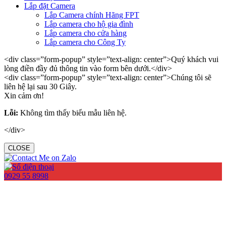
Lắp đặt Camera
Lắp Camera chính Hãng FPT
Lắp camera cho hộ gia đình
Lắp camera cho cửa hàng
Lắp camera cho Công Ty
<div class=”form-popup” style=”text-align: center”>Quý khách vui
lòng điền đầy đủ thông tin vào form bên dưới.</div>
<div class=”form-popup” style=”text-align: center”>Chúng tôi sẽ
liên hệ lại sau 30 Giây.
Xin cảm ơn!
Lỗi:
Không tìm thấy biểu mẫu liên hệ.
</div>
CLOSE
0929 55 8998