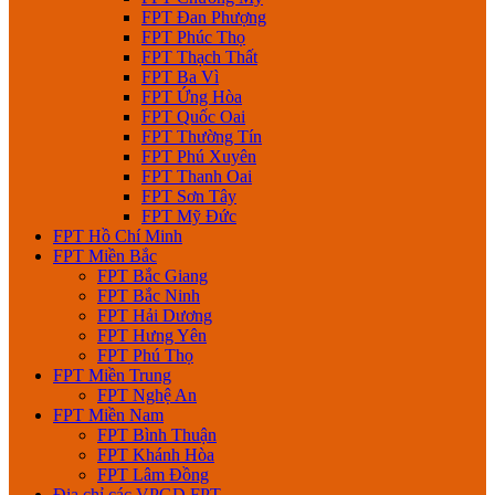
FPT Đan Phượng
FPT Phúc Thọ
FPT Thạch Thất
FPT Ba Vì
FPT Ứng Hòa
FPT Quốc Oai
FPT Thường Tín
FPT Phú Xuyên
FPT Thanh Oai
FPT Sơn Tây
FPT Mỹ Đức
FPT Hồ Chí Minh
FPT Miền Bắc
FPT Bắc Giang
FPT Bắc Ninh
FPT Hải Dương
FPT Hưng Yên
FPT Phú Thọ
FPT Miền Trung
FPT Nghệ An
FPT Miền Nam
FPT Bình Thuận
FPT Khánh Hòa
FPT Lâm Đồng
Địa chỉ các VPGD FPT