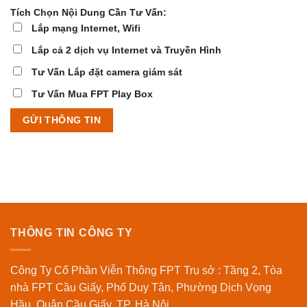
Tích Chọn Nội Dung Cần Tư Vấn:
Lắp mạng Internet, Wifi
Lắp cả 2 dịch vụ Internet và Truyền Hình
Tư Vấn Lắp đặt camera giám sát
Tư Vấn Mua FPT Play Box
THÔNG TIN CÔNG TY
Công Ty Cổ Phần Viễn Thông FPT Trụ sở : Tầng 2, Tòa
nhà FPT Cầu Giấy, Phố Duy Tân, Phường Dịch Vọng
Hầu, Quận Cầu Giấy, TP. Hà Nội