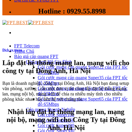
Hotline : 0929.55.8998
FPT Telecom
Dịch vụ mạng
Trang Chủ
Báo giá cáp quang FPT
Lắp đặt hệ thống mạng lan, mạng wifi cho
Cáp quang Hộ Gia Đình
Gói cước mạng cáp quang Super22 của FPT tốc
công ty tại Đông Anh, Hà Nội
độ 22Mbps
Gói cước mạng cáp quang Super35 của FPT tốc
độ 35Mbps
Bạn là doanh nghiệp, công ty tại Đông Anh, Hà Nội bạn đang setup
Gói cước mạng cáp quang Super50 của FPT tốc
văn phòng, xưởng ..cần một đơn vị thi công lắp đặt hệ thống mạng
độ 50Mbps
lan, mạng nội bộ, mạng wifi để chia ra nhiều máy tính cho nhiều
Gói cước mạng cáp quang Super65 của FPT tốc
phòng khác nhau hãy liên hệ với chúng tôi.
độ 65Mbps
Cáp quang Doanh Nghiệp
Nhận lắp đặt hệ thống mạng lan, mạng
Gói cước Super100
nội bộ, mạng wifi cho Công Ty tại Đông
Gói cước Super150
Gói cước Super200
Anh, Hà Nội
Gói cước Super300