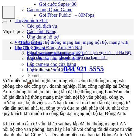
Gói cước Super400
Cáp quang Quán Game
Gói Fiber Public+ – 80Mbps
Truyền hình FPT
Các gói dịch vụ
Mục Lục
Các Tính Năng
Ứng dụng hỗ trợ
Nhận lắp đặt hệ thống mạng lan, mạng nội bộ, mạng wifi
FPT Play Box
cho Công Ty tại Đông Anh, Hà Nội
Lắp đặt Camera
Ngoài ra chúng tôi còn cung cấp các dịch vụ khác tại Hà Nội
Lắp Camera chính Hãng FPT
dành cho công ty , doanh nghiệp của bạn như :
Lắp camera cho hộ gia đình
Lắp camera cho cửa hàng
034 921 5555
Lắp camera cho Công Ty
Hotline tư vấn :
Với nhiều năm kinh nghiệm trong việc setup hệ thống mạng văn
phòng cho các công ty , doanh nghiệp, Khu công nghiệp tại Đông
Anh. Chúng tôi nhận thi công lắp đặt hệ thống mạng Lan/Wan cho
hộ gia đình hệ thống mạng máy tính nội bộ văn phòng, công ty,
trường học, bệnh viện,…. Nhận khảo sát mô hình lắp đặt mạng, tư
vấn tận nơi tại nhà, tại công ty và đưa ra giải pháp tối ưu nhất cho
quý khách khi muốn thi công lắp đặt mạng nội bộ tại Đông Anh.
Khi có nhu cầu tư vấn, khảo sát hay lắp đặt hệ thống mạng LAN
nội bộ cho văn phòng, bạn hãy liên hệ với chúng tôi để được tư vấn
nhanh nhất tại Công Ty , Doanh nghiệp của bạn tại Đông Anh. Với