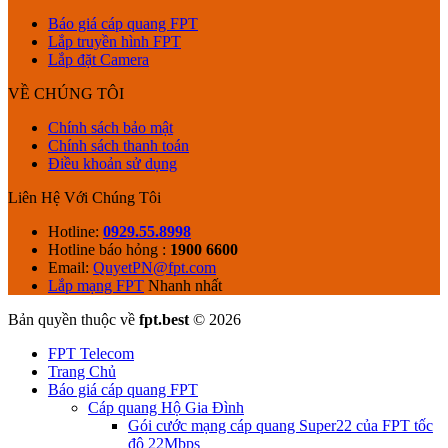
Báo giá cáp quang FPT
Lắp truyền hình FPT
Lắp đặt Camera
VỀ CHÚNG TÔI
Chính sách bảo mật
Chính sách thanh toán
Điều khoản sử dụng
Liên Hệ Với Chúng Tôi
Hotline:
0929.55.8998
Hotline báo hỏng :
1900 6600
Email:
QuyetPN@fpt.com
Lắp mạng FPT
Nhanh nhất
Bản quyền thuộc về
fpt.best
© 2026
FPT Telecom
Trang Chủ
Báo giá cáp quang FPT
Cáp quang Hộ Gia Đình
Gói cước mạng cáp quang Super22 của FPT tốc
độ 22Mbps