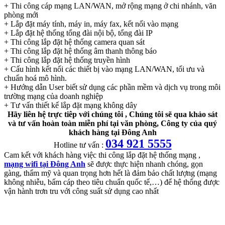
+ Thi công cáp mạng LAN/WAN, mở rộng mạng ở chi nhánh, văn
phòng mới
+ Lắp đặt máy tính, máy in, máy fax, kết nối vào mạng
+ Lắp đặt hệ thống tổng đài nội bộ, tổng đài IP
+ Thi công lắp đặt hệ thống camera quan sát
+ Thi công lắp đặt hệ thống âm thanh thông báo
+ Thi công lắp đặt hệ thống truyền hình
+ Cấu hình kết nối các thiết bị vào mạng LAN/WAN, tối ưu và
chuẩn hoá mô hình.
+ Hướng dẫn User biết sử dụng các phần mềm và dịch vụ trong môi
trường mạng của doanh nghiệp
+ Tư vấn thiết kế lắp đặt mạng không dây
Hãy liên hệ trực tiêp với chúng tôi , Chúng tôi sẽ qua khảo sát
và tư vấn hoàn toàn miễn phí tại văn phòng, Công ty của quý
khách hàng tại Đông Anh
034 921 5555
Hotline tư vấn :
Cam kết với khách hàng việc thi công lắp đặt hệ thống mạng ,
mạng wifi tại Đông Anh
sẽ được thực hiện nhanh chóng, gọn
gàng, thẩm mỹ và quan trọng hơn hết là đảm bảo chất lượng (mạng
không nhiễu, bấm cáp theo tiêu chuẩn quốc tế,…) để hệ thống được
vận hành trơn tru với công suất sử dụng cao nhất