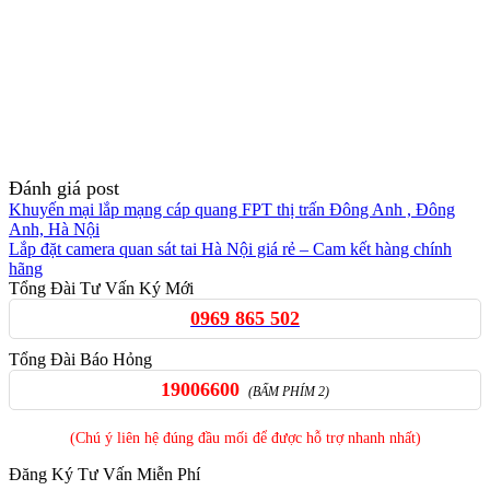
Đánh giá post
Khuyến mại lắp mạng cáp quang FPT thị trấn Đông Anh , Đông
Anh, Hà Nội
Lắp đặt camera quan sát tai Hà Nội giá rẻ – Cam kết hàng chính
hãng
Tổng Đài Tư Vấn Ký Mới
0969 865 502
Tổng Đài Báo Hỏng
19006600
(BẤM PHÍM 2)
(Chú ý liên hệ đúng đầu mối để được hỗ trợ nhanh nhất)
Đăng Ký Tư Vấn Miễn Phí