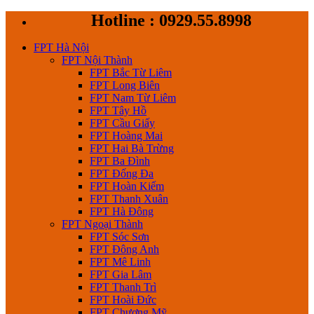
Skip
Hotline : 0929.55.8998
to
content
FPT Hà Nội
FPT Nội Thành
FPT Bắc Từ Liêm
FPT Long Biên
FPT Nam Từ Liêm
FPT Tây Hồ
FPT Cầu Giấy
FPT Hoàng Mai
FPT Hai Bà Trừng
FPT Ba Đình
FPT Đống Đa
FPT Hoàn Kiếm
FPT Thanh Xuân
FPT Hà Đông
FPT Ngoại Thành
FPT Sóc Sơn
FPT Đông Anh
FPT Mê Linh
FPT Gia Lâm
FPT Thanh Trì
FPT Hoài Đức
FPT Chương Mỹ