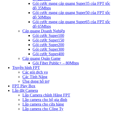
Gói cước mạng cáp quang Super35 của FPT tốc
độ 35Mbps
Gói cước mạng cáp quang Super50 của FPT tốc
độ 50Mbps
Gói cước mạng cáp quang Super65 của FPT tốc
độ 65Mbps
Cáp quang Doanh Nghiệp
Gói cước Super100
Gói cước Super150
Gói cước Super200
Gói cước Super300
Gói cước Super400
Cáp quang Quán Game
Gói Fiber Public+ – 80Mbps
Truyền hình FPT
Các gói dịch vụ
Các Tính Năng
Ứng dụng hỗ trợ
FPT Play Box
Lắp đặt Camera
Lắp Camera chính Hãng FPT
Lắp camera cho hộ gia đình
Lắp camera cho cửa hàng
Lắp camera cho Công Ty