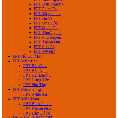
FPT Đan Phượng
FPT Phúc Thọ
FPT Thạch Thất
FPT Ba Vì
FPT Ứng Hòa
FPT Quốc Oai
FPT Thường Tín
FPT Phú Xuyên
FPT Thanh Oai
FPT Sơn Tây
FPT Mỹ Đức
FPT Hồ Chí Minh
FPT Miền Bắc
FPT Bắc Giang
FPT Bắc Ninh
FPT Hải Dương
FPT Hưng Yên
FPT Phú Thọ
FPT Miền Trung
FPT Nghệ An
FPT Miền Nam
FPT Bình Thuận
FPT Khánh Hòa
FPT Lâm Đồng
Địa chỉ các VPGD FPT