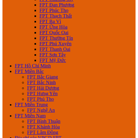
FPT Đan Phượng
FPT Phúc Thọ
FPT Thạch Thất
FPT Ba Vì
FPT Ứng Hòa
FPT Quốc Oai
FPT Thường Tín
FPT Phú Xuyên
FPT Thanh Oai
FPT Sơn Tây
FPT Mỹ Đức
FPT Hồ Chí Minh
FPT Miền Bắc
FPT Bắc Giang
FPT Bắc Ninh
FPT Hải Dương
FPT Hưng Yên
FPT Phú Thọ
FPT Miền Trung
FPT Nghệ An
FPT Miền Nam
FPT Bình Thuận
FPT Khánh Hòa
FPT Lâm Đồng
Địa chỉ các VPGD FPT