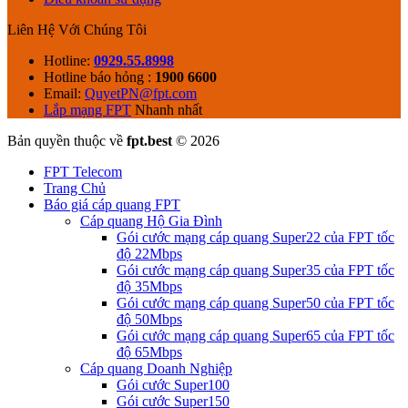
Liên Hệ Với Chúng Tôi
Hotline:
0929.55.8998
Hotline báo hỏng :
1900 6600
Email:
QuyetPN@fpt.com
Lắp mạng FPT
Nhanh nhất
Bản quyền thuộc về
fpt.best
© 2026
FPT Telecom
Trang Chủ
Báo giá cáp quang FPT
Cáp quang Hộ Gia Đình
Gói cước mạng cáp quang Super22 của FPT tốc
độ 22Mbps
Gói cước mạng cáp quang Super35 của FPT tốc
độ 35Mbps
Gói cước mạng cáp quang Super50 của FPT tốc
độ 50Mbps
Gói cước mạng cáp quang Super65 của FPT tốc
độ 65Mbps
Cáp quang Doanh Nghiệp
Gói cước Super100
Gói cước Super150