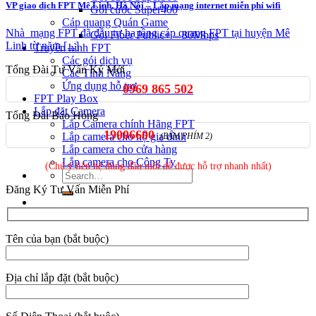
VP giao dịch FPT Mê Linh, Hà Nội – Lắp mạng internet miễn phí wifi
Gói cước Super400
Cáp quang Quán Game
Nhà mạng FPT đã đầu tự hạ tầng cáp quang FPT tại huyện Mê
Gói Fiber Public+ – 80Mbps
Linh từ năm [...]
Truyền hình FPT
Các gói dịch vụ
Tổng Đài Tư Vấn Ký Mới
Các Tính Năng
Ứng dụng hỗ trợ
0969 865 502
FPT Play Box
Lắp đặt Camera
Tổng Đài Báo Hỏng
Lắp Camera chính Hãng FPT
19006600
Lắp camera cho hộ gia đình
(BẤM PHÍM 2)
Lắp camera cho cửa hàng
Lắp camera cho Công Ty
(Chú ý liên hệ đúng đầu mối để được hỗ trợ nhanh nhất)
Đăng Ký Tư Vấn Miễn Phí
Tên của bạn (bắt buộc)
Địa chỉ lắp đặt (bắt buộc)