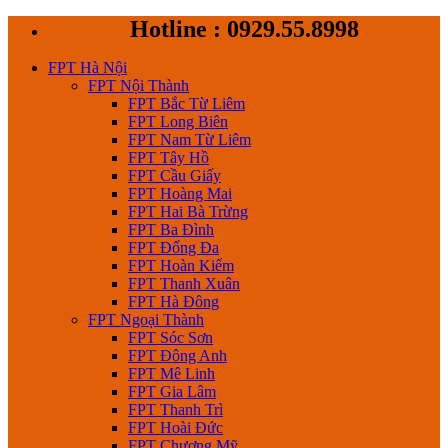
Skip
Hotline : 0929.55.8998
to
content
FPT Hà Nội
FPT Nội Thành
FPT Bắc Từ Liêm
FPT Long Biên
FPT Nam Từ Liêm
FPT Tây Hồ
FPT Cầu Giấy
FPT Hoàng Mai
FPT Hai Bà Trừng
FPT Ba Đình
FPT Đống Đa
FPT Hoàn Kiếm
FPT Thanh Xuân
FPT Hà Đông
FPT Ngoại Thành
FPT Sóc Sơn
FPT Đông Anh
FPT Mê Linh
FPT Gia Lâm
FPT Thanh Trì
FPT Hoài Đức
FPT Chương Mỹ