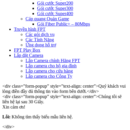
Gói cước Super200
Gói cước Super300
Gói cước Super400
Cáp quang Quán Game
Gói Fiber Public+ – 80Mbps
Truyền hình FPT
Các gói dịch vụ
Các Tính Năng
Ứng dụng hỗ trợ
FPT Play Box
Lắp đặt Camera
Lắp Camera chính Hãng FPT
Lắp camera cho hộ gia đình
Lắp camera cho cửa hàng
Lắp camera cho Công Ty
<div class=”form-popup” style=”text-align: center”>Quý khách vui
lòng điền đầy đủ thông tin vào form bên dưới.</div>
<div class=”form-popup” style=”text-align: center”>Chúng tôi sẽ
liên hệ lại sau 30 Giây.
Xin cảm ơn!
Lỗi:
Không tìm thấy biểu mẫu liên hệ.
</div>