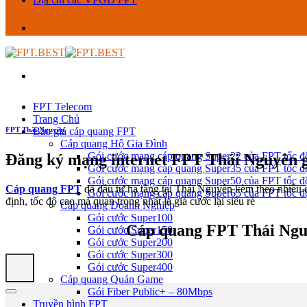
FPT Telecom
Trang Chủ
FPT Thái Nguyên
Báo giá cáp quang FPT
Cáp quang Hộ Gia Đình
Gói cước mạng cáp quang Super22 của FPT tốc 
Đăng ký mạng internet FPT Thái Nguyên gi
Gói cước mạng cáp quang Super35 của FPT tốc 
Gói cước mạng cáp quang Super50 của FPT tốc 
Cáp quang FPT
đã đầu tư hạ tầng tại Thái Nguyên kèm theo nhiều
Gói cước mạng cáp quang Super65 của FPT tốc 
định, tốc độ cao mà quan trọng nhất là giá cước lại siêu rẻ
Cáp quang Doanh Nghiệp
Gói cước Super100
Cáp quang FPT Thái Nguy
Gói cước Super150
Gói cước Super200
Gói cước Super300
Gói cước Super400
Cáp quang Quán Game
Gói Fiber Public+ – 80Mbps
Truyền hình FPT