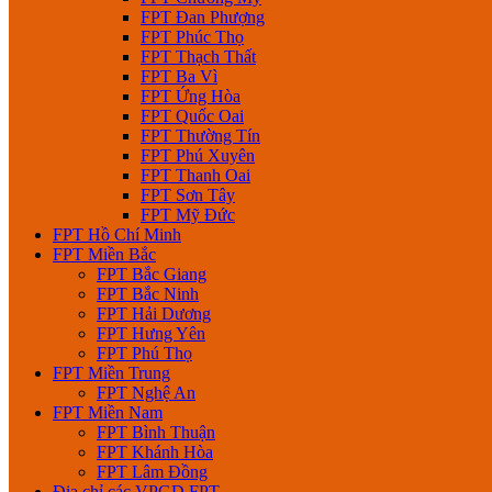
FPT Đan Phượng
FPT Phúc Thọ
FPT Thạch Thất
FPT Ba Vì
FPT Ứng Hòa
FPT Quốc Oai
FPT Thường Tín
FPT Phú Xuyên
FPT Thanh Oai
FPT Sơn Tây
FPT Mỹ Đức
FPT Hồ Chí Minh
FPT Miền Bắc
FPT Bắc Giang
FPT Bắc Ninh
FPT Hải Dương
FPT Hưng Yên
FPT Phú Thọ
FPT Miền Trung
FPT Nghệ An
FPT Miền Nam
FPT Bình Thuận
FPT Khánh Hòa
FPT Lâm Đồng
Địa chỉ các VPGD FPT