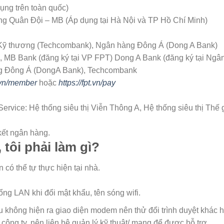
ụng trên toàn quốc)
àng Quân Đội – MB (Áp dụng tại Hà Nội và TP Hồ Chí Minh)
 Kỹ thương (Techcombank), Ngân hàng Đông Á (Dong A Bank)
k, MB Bank (đăng ký tại VP FPT) Dong A Bank (đăng ký tại Ngâ
ng Ðông Á (DongA Bank), Techcombank
t.vn/member
hoặc
https://fpt.vn/pay
rvice: Hệ thống siêu thị Viễn Thông A, Hệ thống siêu thị Thế g
kết ngân hàng.
 tôi phải làm gì?
 có thể tự thực hiện tại nhà.
ng LAN khi đổi mật khẩu, tên sóng wifi.
 không hiện ra giao diện modem nên thử đổi trình duyệt khác 
ông ty, nên liên hệ quản lý kỹ thuật/ mạng để được hỗ trợ.