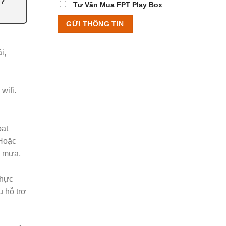
s?
Tư Vấn Mua FPT Play Box
i,
wifi.
oạt
 Hoặc
, mưa,
thực
u hỗ trợ