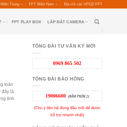
Miền Trung
FPT Miền Nam
Địa chỉ các VPGD FPT
T
FPT PLAY BOX
LẮP ĐẶT CAMERA
TỔNG ĐÀI TƯ VẤN KÝ MỚI
0969 865 502
TỔNG ĐÀI BÁO HỎNG
ng toàn
 đây là
19006600
(BẤM PHÍM 2)
ng tình
(Chú ý liên hệ đúng đầu mối để được
hỗ trợ nhanh nhất)