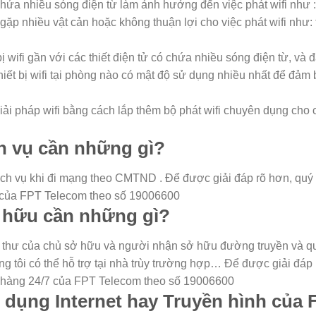
 chứa nhiều sóng điện từ làm ảnh hưởng đến việc phát wifi như : t
 trí gặp nhiều vật cản hoặc không thuận lợi cho việc phát wifi như
wifi gần với các thiết điện tử có chứa nhiều sóng điện từ, và đặ
 thiết bị wifi tại phòng nào có mật độ sử dụng nhiều nhất để đảm 
iải pháp wifi bằng cách lắp thêm bộ phát wifi chuyên dụng cho 
ch vụ cần những gì?
dịch vụ khi đi mạng theo CMTND . Để được giải đáp rõ hơn, quý
7 của FPT Telecom theo số 19006600
ở hữu cần những gì?
h thư của chủ sở hữu và người nhận sở hữu đường truyền và q
ng tôi có thể hỗ trợ tại nhà trùy trường hợp… Để được giải đáp 
h hàng 24/7 của FPT Telecom theo số 19006600
 dụng Internet hay Truyền hình của 