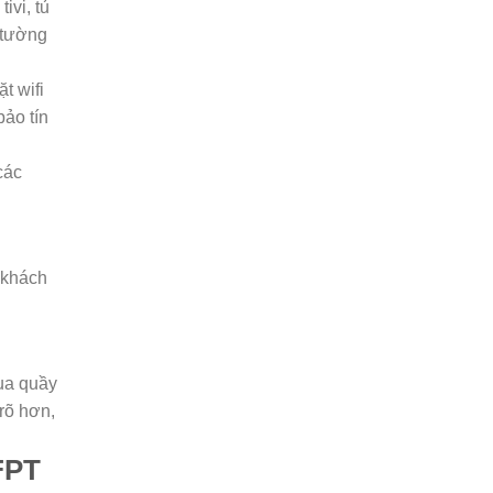
ivi, tủ
: tường
t wifi
bảo tín
các
 khách
ua quầy
rõ hơn,
FPT