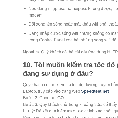
Nếu đăng nhập username/pass không được, nên
modem.
Đổi xong tên sóng hoặc mật khẩu wifi phải thoát s
Đăng nhập được sóng wifi nhưng không có mạng
trong Control Panel xóa hết những sóng wifi đã l
Ngoài ra, Quý khách có thể cài đặt ứng dụng Hi FPT 
10. Tôi muốn kiểm tra tốc độ
đang sử dụng ở đâu?
Quý khách có thể kiểm tra tốc độ đường truyền bằ
Laptop, truy cập vào trang web
Speedtest.net
Bước 2: Chọn nút
GO
.
Bước 3: Quý khách chờ trong khoảng 30s, để thấy 
Lưu ý: Để kết quả kiểm tra được chính xác nhất, quý
Việc này nhằm hạn chế tối đa việc các thiết bị đó