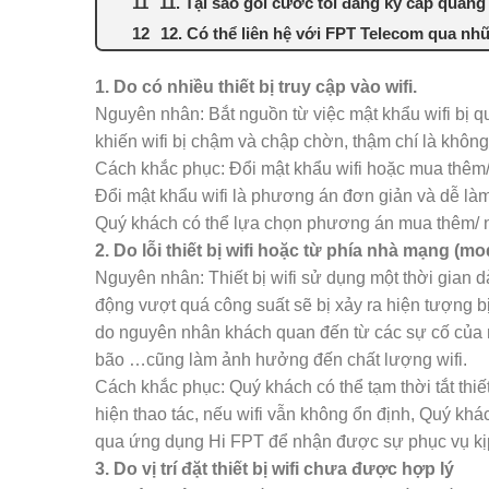
11. Tại sao gói cước tôi đăng ký cáp qua
12. Có thể liên hệ với FPT Telecom qua n
1. Do có nhiều thiết bị truy cập vào wifi.
Nguyên nhân: Bắt nguồn từ việc mật khẩu wifi bị qu
khiến wifi bị chậm và chập chờn, thậm chí là không
Cách khắc phục: Đổi mật khẩu wifi hoặc mua thêm/ n
Đổi mật khẩu wifi là phương án đơn giản và dễ là
Quý khách có thể lựa chọn phương án mua thêm/ nâng
2. Do lỗi thiết bị wifi hoặc từ phía nhà mạng (mo
Nguyên nhân: Thiết bị wifi sử dụng một thời gian dà
động vượt quá công suất sẽ bị xảy ra hiện tượng b
do nguyên nhân khách quan đến từ các sự cố của 
bão …cũng làm ảnh hưởng đến chất lượng wifi.
Cách khắc phục: Quý khách có thể tạm thời tắt thiết
hiện thao tác, nếu wifi vẫn không ổn định, Quý khá
qua ứng dụng Hi FPT để nhận được sự phục vụ kịp
3. Do vị trí đặt thiết bị wifi chưa được hợp lý