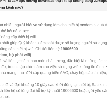
ng FPT là 22Mbps nhưng download thực tế lại không bằng 22Mbp
hững kênh nào?
á nhiều người biết và sử dụng làm cho thiết bị modem bị quá tả
 thể kết nối được.
âng cấp thiết bị wifi.
m nhất giúp Quý khách kiểm soát được số lượng người sử dụng 
 cấp thiết bị wifi. Chi tiết liên hệ
19006600
.
dem, bộ phát wifi).
i và liên tục sẽ bị hao mòn chất lượng, đặc biệt là những lúc h
ị đơ, treo, chập chờn làm cho việc sử dụng wifi không ổn định.
nhà mạng như: đứt cáp quang biển AAG, cháy hộp cáp tín hiệu
 bị đi và đợi khoảng 10 giây sau khởi động lại thiết bị, Sau khi 
ch liên hệ số tổng đài hỗ trợ kỹ thuật 19006600 hoặc gửi yêu cầ
 thời.