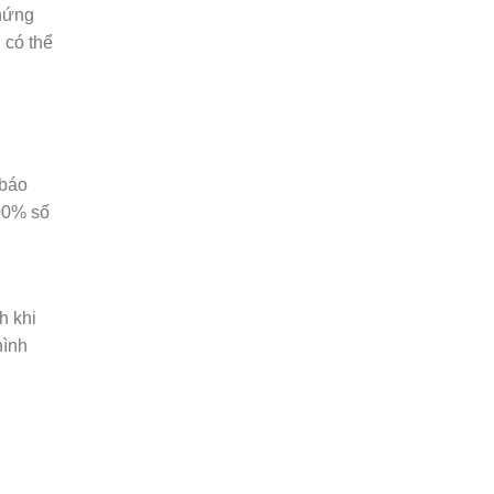
chứng
 có thể
 báo
100% số
h khi
hình