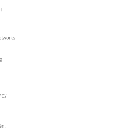
t
etworks
g.
PC/
ền.