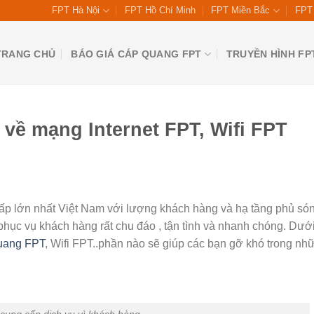
FPT Hà Nội
FPT Hồ Chí Minh
FPT Miền Bắc
FPT 
TRANG CHỦ
BÁO GIÁ CÁP QUANG FPT
TRUYỀN HÌNH FP
về mạng Internet FPT, Wifi FPT
ấp lớn nhất Việt Nam với lượng khách hàng và hạ tầng phủ só
hục vụ khách hàng rất chu đáo , tận tình và nhanh chóng. Dưới
uang FPT
, Wifi FPT..phần nào sẽ giúp các bạn gỡ khó trong nhữ